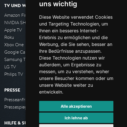
uns wichtig
TV UND WOHNZIMMER
Amazon FireTV
Diese Website verwendet Cookies
NVIDIA SHIELD, Google TV
und Targeting Technologien, um
Apple TV
Ihnen ein besseres Internet-
Roku
Erlebnis zu ermöglichen und die
Werbung, die Sie sehen, besser an
Xbox One
Ihre Bedürfnisse anzupassen.
Google Cast
Diese Technologien nutzen wir
Samsung TV
außerdem, um Ergebnisse zu
LG TV
messen, um zu verstehen, woher
Philips TV
unsere Besucher kommen oder um
unsere Website weiter zu
PRESSE
entwickeln.
Presseanfrage stellen
Alle akzeptieren
Pressespiegel
Ich lehne ab
HILFE & SUPPORT