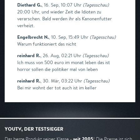
Diethard G.
,
16. Sep, 10:07 Uhr
(
Tagesschau
)
20:00 Uhr, und wieder Zeit die Idioten zu
verarschen. Bald werden ihr als Kanonenfutter
verheizt.
Engelbrecht N.
,
10. Sep, 15:49 Uhr
(
Tagesschau
)
Warum funktioniert das nicht
reinhard R.
,
26. Aug, 02:21 Uhr
(
Tagesschau
)
Ich muss von 500 euro im monat leben das ist
horror sollen die politiker mal von leben
reinhard R.
,
30. Mär, 03:22 Uhr
(
Tagesschau
)
Bei mir wohnt der tot auch ist im keller
YOUTV, DER TESTSIEGER
seit 2005
Das beste Produkt seiner Klasse -
! Die Presse ist sich