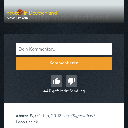
heute - in Deutschland
News | 15 Min.
Ausgestrahlt von ZDF
am 07.08.2026, 14:00
Kommentieren
44% gefällt die Sendung
Abstar F.
,
07. Jun, 20:12 Uhr
(
Tagesschau
)
I don't think