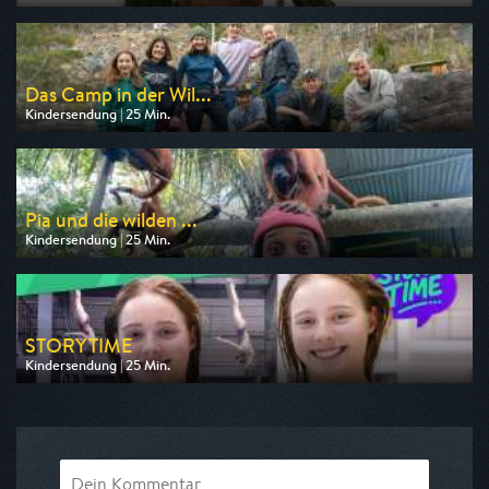
Ausgestrahlt von KiKA
am 10.08.2026, 06:55
Das Camp in der Wil...
Kindersendung | 25 Min.
Ausgestrahlt von WDR
am 11.08.2026, 07:55
Pia und die wilden ...
Kindersendung | 25 Min.
Ausgestrahlt von KiKA
am 09.08.2026, 16:35
STORY TIME
Kindersendung | 25 Min.
Ausgestrahlt von KiKA
am 09.08.2026, 20:15