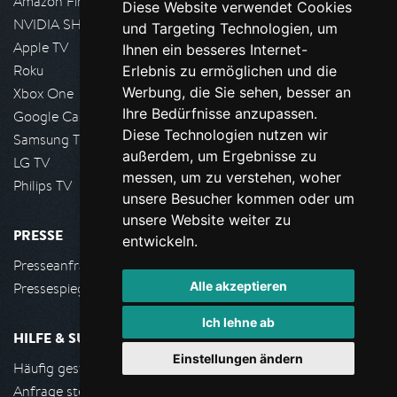
Amazon FireTV
Diese Website verwendet Cookies
NVIDIA SHIELD, Google TV
und Targeting Technologien, um
Apple TV
Ihnen ein besseres Internet-
Roku
Erlebnis zu ermöglichen und die
Werbung, die Sie sehen, besser an
Xbox One
Ihre Bedürfnisse anzupassen.
Google Cast
Diese Technologien nutzen wir
Samsung TV
außerdem, um Ergebnisse zu
LG TV
messen, um zu verstehen, woher
Philips TV
unsere Besucher kommen oder um
unsere Website weiter zu
PRESSE
entwickeln.
Presseanfrage stellen
Alle akzeptieren
Pressespiegel
Ich lehne ab
HILFE & SUPPORT
Einstellungen ändern
Häufig gestellte Fragen
Anfrage stellen