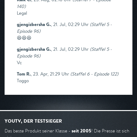
140
)
Legal
gjengizbersha G.
,
21. Jul, 02:29 Uhr
(
Staffel 5 -
Episode 96
)
😆😆😆
gjengizbersha G.
,
21. Jul, 02:29 Uhr
(
Staffel 5 -
Episode 96
)
Vc
Tom R.
,
23. Apr, 21:29 Uhr
(
Staffel 6 - Episode 122
)
Toggo
YOUTV, DER TESTSIEGER
seit 2005
Das beste Produkt seiner Klasse -
! Die Presse ist sich