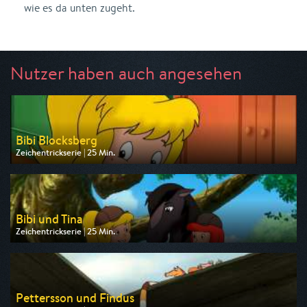
wie es da unten zugeht.
Nutzer haben auch angesehen
Bibi Blocksberg
Zeichentrickserie | 25 Min.
Ausgestrahlt von ZDF
am 09.08.2026, 07:25
Bibi und Tina
Zeichentrickserie | 25 Min.
Ausgestrahlt von ZDF
am 09.08.2026, 07:50
Pettersson und Findus