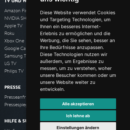
TV UND WOHNZIMMER
Amazon FireTV
Diese Website verwendet Cookies
NVIDIA SHIELD, Google TV
und Targeting Technologien, um
Apple TV
Ihnen ein besseres Internet-
Roku
Erlebnis zu ermöglichen und die
Werbung, die Sie sehen, besser an
Xbox One
Ihre Bedürfnisse anzupassen.
Google Cast
Diese Technologien nutzen wir
Samsung TV
außerdem, um Ergebnisse zu
LG TV
messen, um zu verstehen, woher
Philips TV
unsere Besucher kommen oder um
unsere Website weiter zu
PRESSE
entwickeln.
Presseanfrage stellen
Alle akzeptieren
Pressespiegel
Ich lehne ab
HILFE & SUPPORT
Einstellungen ändern