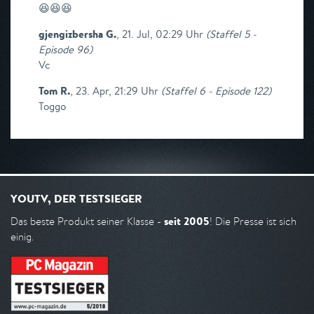
😆😆😆
gjengizbersha G.
,
21. Jul, 02:29 Uhr
(
Staffel 5 -
Episode 96
)
Vc
Tom R.
,
23. Apr, 21:29 Uhr
(
Staffel 6 - Episode 122
)
Toggo
YOUTV, DER TESTSIEGER
seit 2005
Das beste Produkt seiner Klasse -
! Die Presse ist sich
einig.