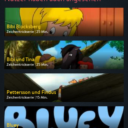
Bibi Blocksberg
Zeichentrickserie | 25 Min.
Ausgestrahlt von ZDF
am 09.08.2026, 07:25
Bibi und Tina
Zeichentrickserie | 25 Min.
Ausgestrahlt von ZDF
am 09.08.2026, 07:50
Pettersson und Findus
Zeichentrickserie | 15 Min.
Ausgestrahlt von ZDF
am 09.08.2026, 06:45
Bluey