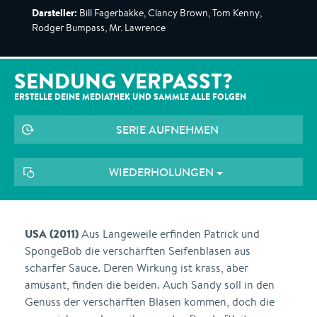
Darsteller:
Bill Fagerbakke, Clancy Brown, Tom Kenny,
Rodger Bumpass, Mr. Lawrence
SENDUNG VERPASST?
ERSTELLE DEINE MEDIATHEK UND SAMMLE ALLE
FOLGEN
SERIE AUFNEHMEN
WIEDERHOLUNGEN
USA (2011)
Aus Langeweile erfinden Patrick und
SpongeBob die verschärften Seifenblasen aus
scharfer Sauce. Deren Wirkung ist krass, aber
amüsant, finden die beiden. Auch Sandy soll in den
Genuss der verschärften Blasen kommen, doch die