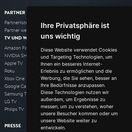
PARTNER
Partnerliste
Ihre Privatsphäre ist
Partner werden
uns wichtig
TV UND WOHNZIMMER
Amazon FireTV
Diese Website verwendet Cookies
NVIDIA SHIELD, Google TV
und Targeting Technologien, um
Apple TV
Ihnen ein besseres Internet-
Roku
Erlebnis zu ermöglichen und die
Werbung, die Sie sehen, besser an
Xbox One
Ihre Bedürfnisse anzupassen.
Google Cast
Diese Technologien nutzen wir
Samsung TV
außerdem, um Ergebnisse zu
LG TV
messen, um zu verstehen, woher
Philips TV
unsere Besucher kommen oder um
unsere Website weiter zu
PRESSE
entwickeln.