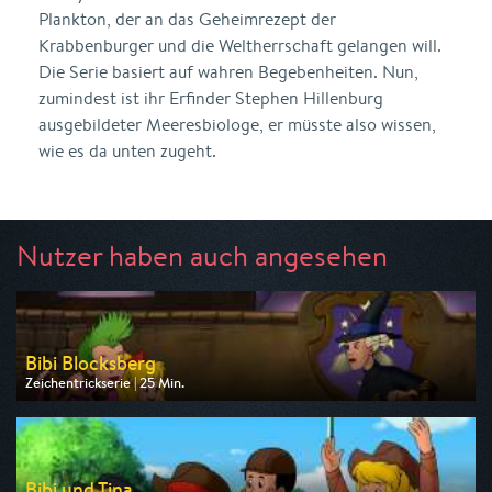
Plankton, der an das Geheimrezept der
Krabbenburger und die Weltherrschaft gelangen will.
Die Serie basiert auf wahren Begebenheiten. Nun,
zumindest ist ihr Erfinder Stephen Hillenburg
ausgebildeter Meeresbiologe, er müsste also wissen,
wie es da unten zugeht.
Nutzer haben auch angesehen
Bibi Blocksberg
Zeichentrickserie | 25 Min.
Ausgestrahlt von ZDF
am 08.08.2026, 07:30
Bibi und Tina