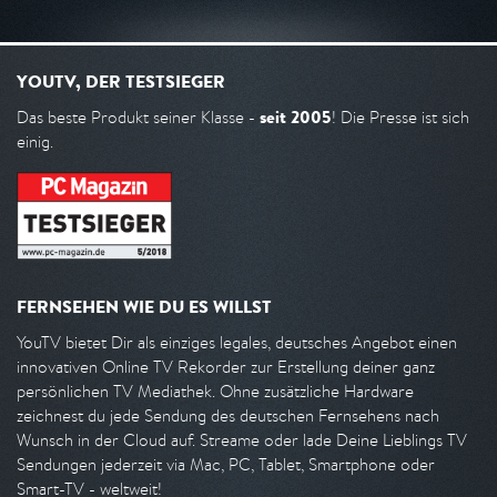
YOUTV, DER TESTSIEGER
seit 2005
Das beste Produkt seiner Klasse -
! Die Presse ist sich
einig.
FERNSEHEN WIE DU ES WILLST
YouTV bietet Dir als einziges legales, deutsches Angebot einen
innovativen Online TV Rekorder zur Erstellung deiner ganz
persönlichen TV Mediathek. Ohne zusätzliche Hardware
zeichnest du jede Sendung des deutschen Fernsehens nach
Wunsch in der Cloud auf. Streame oder lade Deine Lieblings TV
Sendungen jederzeit via Mac, PC, Tablet, Smartphone oder
Smart-TV - weltweit!