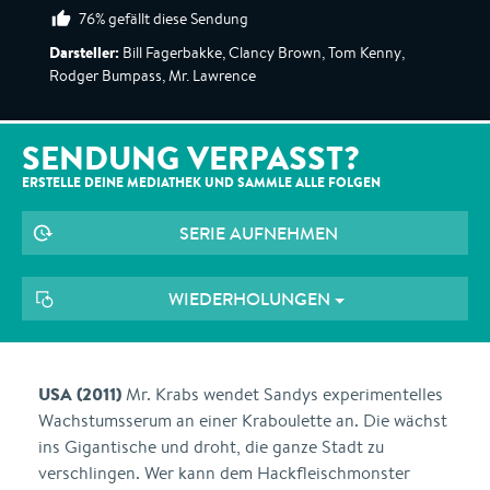
76% gefällt diese Sendung
Darsteller:
Bill Fagerbakke, Clancy Brown, Tom Kenny,
Rodger Bumpass, Mr. Lawrence
SENDUNG VERPASST?
ERSTELLE DEINE MEDIATHEK UND SAMMLE ALLE
FOLGEN
SERIE AUFNEHMEN
WIEDERHOLUNGEN
USA (2011)
Mr. Krabs wendet Sandys experimentelles
Wachstumsserum an einer Kraboulette an. Die wächst
ins Gigantische und droht, die ganze Stadt zu
verschlingen. Wer kann dem Hackfleischmonster