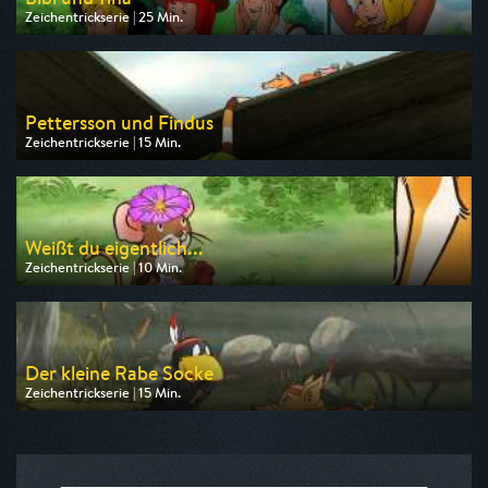
Zeichentrickserie | 25 Min.
Ausgestrahlt von ZDF
am 08.08.2026, 09:10
Pettersson und Findus
Zeichentrickserie | 15 Min.
Ausgestrahlt von ZDF
am 09.08.2026, 06:45
Weißt du eigentlich...
Zeichentrickserie | 10 Min.
Ausgestrahlt von KiKA
am 08.08.2026, 09:10
Der kleine Rabe Socke
Zeichentrickserie | 15 Min.
Ausgestrahlt von KiKA
am 08.08.2026, 08:10