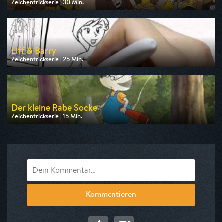
Zeichentrickserie | 30 Min.
Ausgestrahlt von Pro 7
am 10.08.2026, 18:10
Liff & Barry
Zeichentrickserie | 25 Min.
Ausgestrahlt von Disney Channel
am 10.08.2026, 14:45
Der kleine Rabe Socke
Zeichentrickserie | 15 Min.
Ausgestrahlt von KiKA
am 15.08.2026, 08:10
Kommentieren