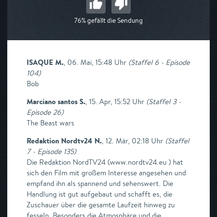
76% gefällt die Sendung
ISAQUE M.
,
06. Mai, 15:48 Uhr
(
Staffel 6 - Episode
104
)
Bob
Marciano santos S.
,
15. Apr, 15:52 Uhr
(
Staffel 3 -
Episode 26
)
The Beast wars
Redaktion Nordtv24 N.
,
12. Mär, 02:18 Uhr
(
Staffel
7 - Episode 135
)
Die Redaktion NordTV24 (www.nordtv24.eu ) hat
sich den Film mit großem Interesse angesehen und
empfand ihn als spannend und sehenswert. Die
Handlung ist gut aufgebaut und schafft es, die
Zuschauer über die gesamte Laufzeit hinweg zu
fesseln. Besonders die Atmosphäre und die