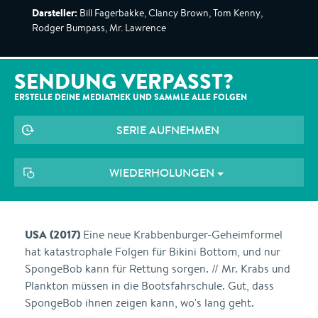
Darsteller:
Bill Fagerbakke, Clancy Brown, Tom Kenny,
Rodger Bumpass, Mr. Lawrence
SENDUNG VERPASST?
ERSTELLE DEINE MEDIATHEK UND SAMMLE ALLE
FOLGEN
SERIE AUFNEHMEN
WIEDERHOLUNGEN
USA (2017)
Eine neue Krabbenburger-Geheimformel
hat katastrophale Folgen für Bikini Bottom, und nur
SpongeBob kann für Rettung sorgen. // Mr. Krabs und
Plankton müssen in die Bootsfahrschule. Gut, dass
SpongeBob ihnen zeigen kann, wo's lang geht.