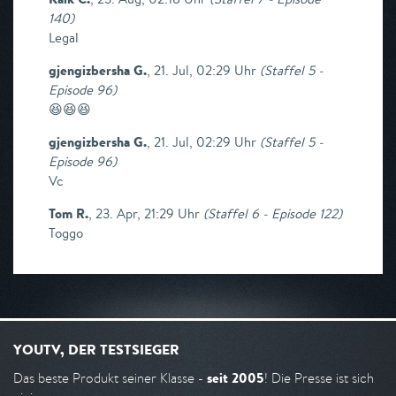
140
)
Legal
gjengizbersha G.
,
21. Jul, 02:29 Uhr
(
Staffel 5 -
Episode 96
)
😆😆😆
gjengizbersha G.
,
21. Jul, 02:29 Uhr
(
Staffel 5 -
Episode 96
)
Vc
Tom R.
,
23. Apr, 21:29 Uhr
(
Staffel 6 - Episode 122
)
Toggo
YOUTV, DER TESTSIEGER
seit 2005
Das beste Produkt seiner Klasse -
! Die Presse ist sich