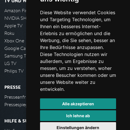
TV UND WOHNZIMMER
Amazon FireTV
Diese Website verwendet Cookies
NVIDIA SHIELD, Google TV
und Targeting Technologien, um
Apple TV
Ihnen ein besseres Internet-
Roku
Erlebnis zu ermöglichen und die
Werbung, die Sie sehen, besser an
Xbox One
Ihre Bedürfnisse anzupassen.
Google Cast
Diese Technologien nutzen wir
Samsung TV
außerdem, um Ergebnisse zu
LG TV
messen, um zu verstehen, woher
Philips TV
unsere Besucher kommen oder um
unsere Website weiter zu
PRESSE
entwickeln.
Presseanfrage stellen
Alle akzeptieren
Pressespiegel
Ich lehne ab
HILFE & SUPPORT
Einstellungen ändern