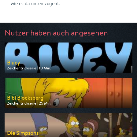
wie es da unten zugeht.
Nutzer haben auch angesehen
Bluey
Zeichentrickserie | 10 Min.
Ausgestrahlt von Disney Channel
am 10.08.2026, 17:10
Bibi Blocksberg
Zeichentrickserie | 25 Min.
Ausgestrahlt von ZDF
am 15.08.2026, 07:05
Die Simpsons