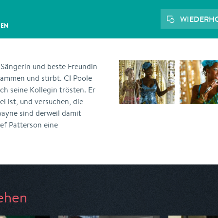
WIEDERH
GEN
 Sängerin und beste Freundin
sammen und stirbt. CI Poole
ch seine Kollegin trösten. Er
l ist, und versuchen, die
wayne sind derweil damit
ef Patterson eine
ehen