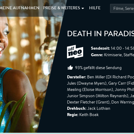
MEINE
AUFNAHMEN
PREISE &
WEITERES
HILFE
DEATH IN PARADI
Sendezeit:
14:00 - 14:5
Genre:
Krimiserie, Staffe
93% gefällt diese Sendung
Darsteller:
Ben Miller (DI Richard Poo
Jules (Dwayne Myers), Gary Carr (Fid
Mealing (Eloise Morrison), Jonny Phil
Junior Simpson (Milton Reynards), Ja
Dexter Fletcher (Grant), Don Warri
Drehbuch:
Jack Lothian
Regie:
Keith Boak