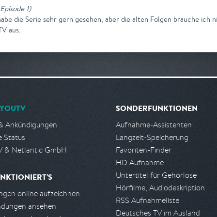
 Episode 1
)
abe die Serie sehr gern gesehen, aber die alten Folgen brauche ich 
TV aus.
YOUTV
SONDERFUNKTIONEN
& Ankündigungen
Aufnahme-Assistenten
e Status
Langzeit-Speicherung
 & Netlantic GmbH
Favoriten-Finder
HD Aufnahme
Untertitel für Gehörlose
NKTIONIERT'S
Hörfilme, Audiodeskription
gen online aufzeichnen
RSS Aufnahmeliste
ndungen ansehen
Deutsches TV im Ausland