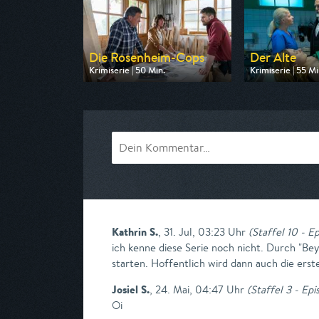
Die Rosenheim-Cops
Der Alte
Krimiserie | 50 Min.
Krimiserie | 55 Mi
Ausgestrahlt von ZDF
Ausgestrahlt von
am 08.08.2026, 16:10
am 09.08.2026, 
Kathrin S.
,
31. Jul, 03:23 Uhr
(
Staffel 10 - Ep
ich kenne diese Serie noch nicht. Durch "Be
starten. Hoffentlich wird dann auch die erst
Josiel S.
,
24. Mai, 04:47 Uhr
(
Staffel 3 - Epi
Oi