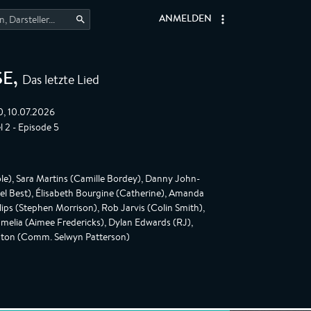
ANMELDEN
Das letzte Lied
SE
,
0, 10.07.2026
l 2 - Episode 5
le), Sara Martins (Camille Bordey), Danny John-
el Best), Élisabeth Bourgine (Catherine), Amanda
lips (Stephen Morrison), Rob Jarvis (Colin Smith),
melia (Aimee Fredericks), Dylan Edwards (RJ),
ngton (Comm. Selwyn Patterson)