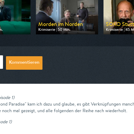
Morden im Norden
SOKO Stutt
n.
Krimiserie | 50 Min.
Krimiserie | 45 M
 ZDF
Ausgestrahlt von ARD
Ausgestrahlt vo
18:00
am 08.08.2026, 19:00
am 08.08.2026, 
Kommentieren
isode 1
)
yond Paradise" kam ich dazu und glaube, es gibt Verknüpfungen manch
e noch mal gezeigt, und alle folgenden der Reihe nach wiederholt.
sode 1
)