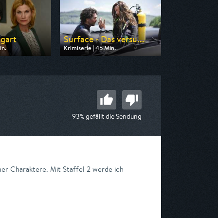
gart
Surface - Das versu...
in.
Krimiserie | 45 Min.
n ZDF
Ausgestrahlt von ARD
11:10
am 09.08.2026, 22:05
93% gefällt die Sendung
er Charaktere. Mit Staffel 2 werde ich