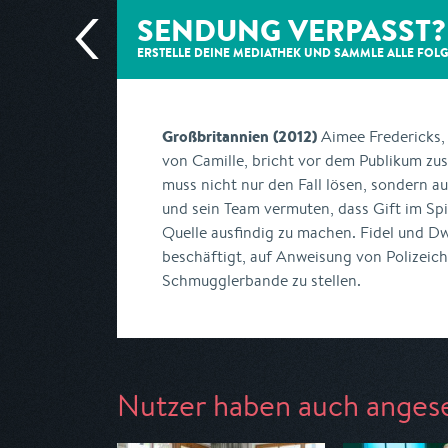
SENDUNG VERPASST?
ERSTELLE DEINE MEDIATHEK UND SAMMLE ALLE
FOL
Großbritannien (2012)
Aimee Fredericks,
von Camille, bricht vor dem Publikum zu
muss nicht nur den Fall lösen, sondern au
und sein Team vermuten, dass Gift im Spie
Quelle ausfindig zu machen. Fidel und D
beschäftigt, auf Anweisung von Polizeich
Schmugglerbande zu stellen.
Nutzer haben auch anges