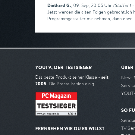
Diethard G.
,
09. Sep, 20:05 Uhr
(
Staffel 1 -
Jetzt werden die alten Folgen gebracht.Ich h
Programmgestalter mir nehmen, dann eben 
YOUTV, DER TESTSIEGER
ÜBER
seit
Das beste Produkt seiner Klasse -
News 
2005
! Die Presse ist sich einig.
Servic
YOUTV
SO FU
Sendun
TV Se
FERNSEHEN WIE DU ES WILLST