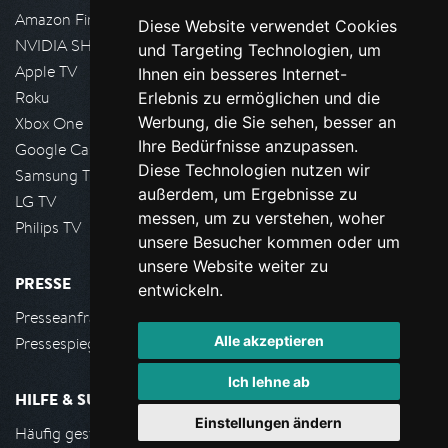
Amazon FireTV
Diese Website verwendet Cookies
NVIDIA SHIELD, Google TV
und Targeting Technologien, um
Apple TV
Ihnen ein besseres Internet-
Roku
Erlebnis zu ermöglichen und die
Werbung, die Sie sehen, besser an
Xbox One
Ihre Bedürfnisse anzupassen.
Google Cast
Diese Technologien nutzen wir
Samsung TV
außerdem, um Ergebnisse zu
LG TV
messen, um zu verstehen, woher
Philips TV
unsere Besucher kommen oder um
unsere Website weiter zu
PRESSE
entwickeln.
Presseanfrage stellen
Alle akzeptieren
Pressespiegel
Ich lehne ab
HILFE & SUPPORT
Einstellungen ändern
Häufig gestellte Fragen