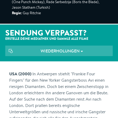
(One Punch Mickey), Rade Serbedzija (Boris the Blade),
Jason Statham (Turkish)
Regie:
Guy Ritchie
SENDUNG VERPASST?
ERSTELLE DEINE MEDIATHEK UND SAMMLE ALLE
FILME
WIEDERHOLUNGEN
USA (2000)
In Antwerpen stiehlt "Frankie Four
Fingers" für den New Yorker Gangsterboss Avi einen
riesigen Diamanten. Doch bei einem Zwischenstopp in
London erleichtern ihn andere Ganoven um die Beute.
Auf der Suche nach dem Diamanten reist Avi nach
London. Dort prallen bereits englische
Unterweltgrößen und russische und irische Gangster