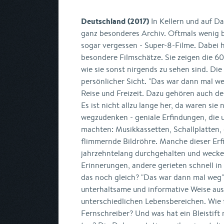
Deutschland (2017)
In Kellern und auf D
ganz besonderes Archiv. Oftmals wenig
sogar vergessen - Super-8-Filme. Dabei 
besondere Filmschätze. Sie zeigen die 60
wie sie sonst nirgends zu sehen sind. Die
persönlicher Sicht. "Das war dann mal we
Reise und Freizeit. Dazu gehören auch de
Es ist nicht allzu lange her, da waren si
wegzudenken - geniale Erfindungen, die 
machten: Musikkassetten, Schallplatten,
flimmernde Bildröhre. Manche dieser Er
jahrzehntelang durchgehalten und wecken
Erinnerungen, andere gerieten schnell in
das noch gleich? "Das war dann mal weg"
unterhaltsame und informative Weise au
unterschiedlichen Lebensbereichen. Wie f
Fernschreiber? Und was hat ein Bleistift 