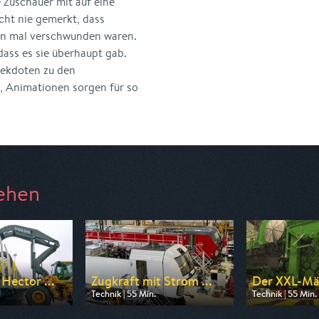
Zuschauer mit auf eine
icht nie gemerkt, dass
nn mal verschwunden waren.
dass es sie überhaupt gab.
nekdoten zu den
, Animationen sorgen für so
ehen
Hector ...
Zugkraft mit Strom ...
Der XXL-Mäh
Technik | 55 Min.
Technik | 55 Min.
n WELT
Ausgestrahlt von WELT
Ausgestrahlt vo
17:30
am 08.08.2026, 19:20
am 09.08.2026, 