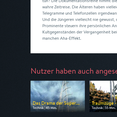
tun? Die Dokumentationsreihe nimmt die 
wahre Zeitreise. Die Älteren haben vielle
Telegramme und Telefonzellen irgendwa
Und die Jüngeren vielleicht nie gewusst, 
Prominente steuern ihre persönlichen A
Kultgegenständen der Vergangenheit bei
manchen Aha-Effekt.
Nutzer haben auch anges
Das Drama der Super...
Traumzüge - 
Technik | 45 Min.
Technik | 55 Min.
Ausgestrahlt von ZDF
Ausgestrahlt vo
am 08.08.2026, 02:00
am 08.08.2026, 