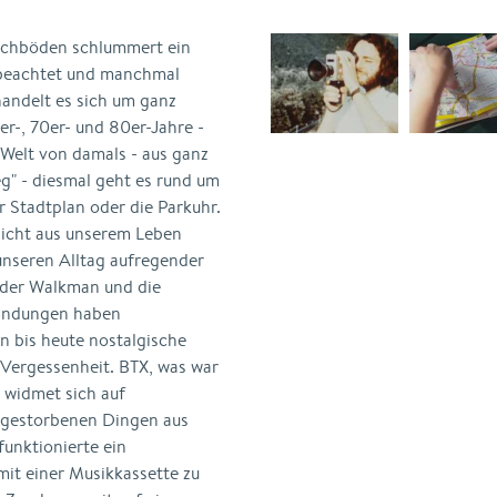
achböden schlummert ein
 beachtet und manchmal
handelt es sich um ganz
er-, 70er- und 80er-Jahre -
 Welt von damals - aus ganz
g" - diesmal geht es rund um
r Stadtplan oder die Parkuhr.
e nicht aus unserem Leben
unseren Alltag aufregender
 der Walkman und die
findungen haben
 bis heute nostalgische
 Vergessenheit. BTX, was war
 widmet sich auf
sgestorbenen Dingen aus
unktionierte ein
mit einer Musikkassette zu