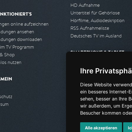
HD Aufnahme
Untertitel für Gehörlose
NKTIONIERT'S
Hörfilme, Audiodeskription
gen online aufzeichnen
RSS Aufnahmeliste
ndungen ansehen
Deutsches TV im Ausland
ndungen downloaden
 im TV Programm
SMARTPHONE & TABLET
 & Shop
los nutzen
iPhone, iPad App
Ihre Privatsphä
Android App
EMEIN
Diese Website verwend
PARTNER
ein besseres Internet-
schutz
Partnerliste
sehen, besser an Ihre 
ssum
Partner werden
wir außerdem, um Erge
Besucher kommen oder 
Alle akzeptieren
Ic