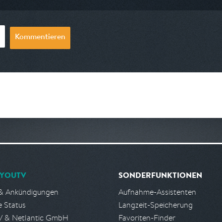
Kommentieren
YOUTV
SONDERFUNKTIONEN
& Ankündigungen
Aufnahme-Assistenten
e Status
Langzeit-Speicherung
 & Netlantic GmbH
Favoriten-Finder