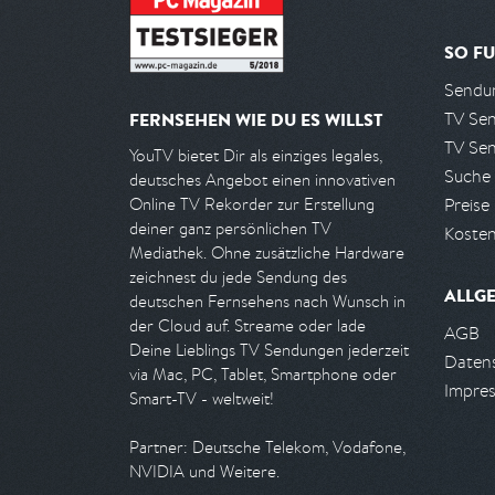
SO FU
Sendun
TV Se
FERNSEHEN WIE DU ES WILLST
TV Se
YouTV bietet Dir als einziges legales,
Suche
deutsches Angebot einen innovativen
Preise
Online TV Rekorder zur Erstellung
deiner ganz persönlichen TV
Kosten
Mediathek. Ohne zusätzliche Hardware
zeichnest du jede Sendung des
ALLG
deutschen Fernsehens nach Wunsch in
der Cloud auf. Streame oder lade
AGB
Deine Lieblings TV Sendungen jederzeit
Daten
via Mac, PC, Tablet, Smartphone oder
Impre
Smart-TV - weltweit!
Partner: Deutsche Telekom, Vodafone,
NVIDIA und Weitere.