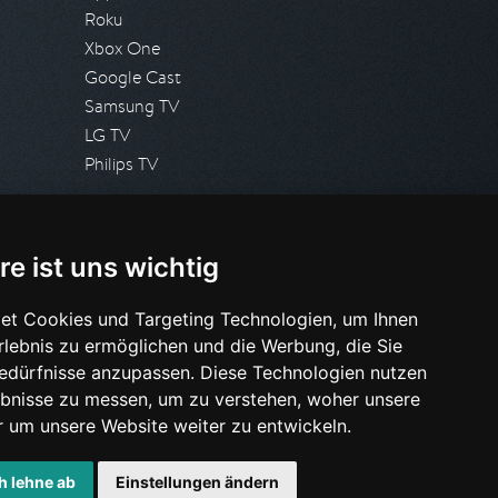
Roku
Xbox One
Google Cast
Samsung TV
LG TV
Philips TV
PRESSE
re ist uns wichtig
Presseanfrage stellen
Pressespiegel
et Cookies und Targeting Technologien, um Ihnen
Erlebnis zu ermöglichen und die Werbung, die Sie
HILFE & SUPPORT
Bedürfnisse anzupassen. Diese Technologien nutzen
Häufig gestellte Fragen
bnisse zu messen, um zu verstehen, woher unsere
Anfrage stellen
um unsere Website weiter zu entwickeln.
h lehne ab
Einstellungen ändern