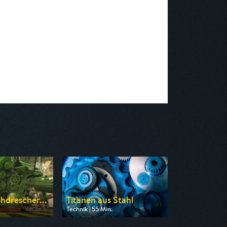
drescher...
Titanen aus Stahl
Technik | 55 Min.
n WELT
Ausgestrahlt von DMAX
17:30
am 08.08.2026, 08:55