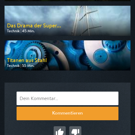
Ausgestrahlt von WELT
am 09.08.2026, 17:30
Das Drama der Super...
Technik | 45 Min.
Ausgestrahlt von ZDF
am 08.08.2026, 02:00
Titanen aus Stahl
Technik | 55 Min.
Ausgestrahlt von DMAX
am 08.08.2026, 08:55
Kommentieren