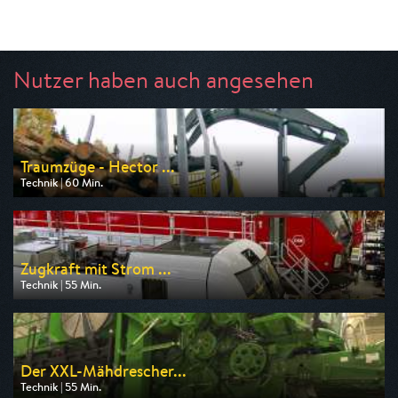
Nutzer haben auch angesehen
Traumzüge - Hector ...
Technik | 60 Min.
Ausgestrahlt von WELT
am 08.08.2026, 17:30
Zugkraft mit Strom ...
Technik | 55 Min.
Ausgestrahlt von WELT
am 08.08.2026, 19:20
Der XXL-Mähdrescher...
Technik | 55 Min.