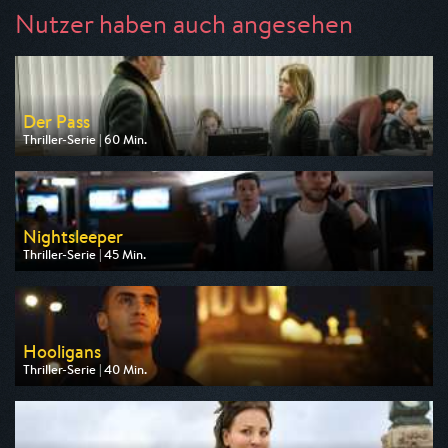
Nutzer haben auch angesehen
Der Pass
Thriller-Serie | 60 Min.
Ausgestrahlt von Nitro
am 13.08.2026, 20:15
Nightsleeper
Thriller-Serie | 45 Min.
Ausgestrahlt von HR
am 09.08.2026, 00:40
Hooligans
Thriller-Serie | 40 Min.
Ausgestrahlt von One
am 14.08.2026, 22:55