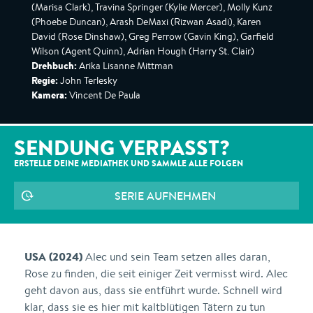
(Marisa Clark), Travina Springer (Kylie Mercer), Molly Kunz
(Phoebe Duncan), Arash DeMaxi (Rizwan Asadi), Karen
David (Rose Dinshaw), Greg Perrow (Gavin King), Garfield
Wilson (Agent Quinn), Adrian Hough (Harry St. Clair)
Drehbuch:
Arika Lisanne Mittman
Regie:
John Terlesky
Kamera:
Vincent De Paula
SENDUNG VERPASST?
ERSTELLE DEINE MEDIATHEK UND SAMMLE ALLE
FOLGEN
SERIE AUFNEHMEN
USA (2024)
Alec und sein Team setzen alles daran,
Rose zu finden, die seit einiger Zeit vermisst wird. Alec
geht davon aus, dass sie entführt wurde. Schnell wird
klar, dass sie es hier mit kaltblütigen Tätern zu tun