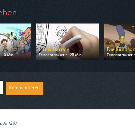
ehen
Liff & Barry
Die Simpso
| 10 Min.
Zeichentrickserie | 25 Min.
Zeichentrickserie
 Super RTL
Ausgestrahlt von Disney Channel
Ausgestrahlt von
17:05
am 10.08.2026, 14:45
am 10.08.2026, 
Kommentieren
sode 128
)