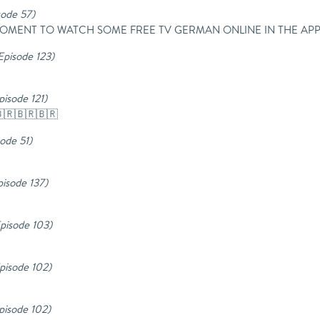
sode 57
)
I WAS MOMENT TO WATCH SOME FREE TV GERMAN ONLINE IN THE
 Episode 123
)
pisode 121
)
🇧🇷🇧🇷🇧🇷
sode 51
)
pisode 137
)
Episode 103
)
Episode 102
)
Episode 102
)