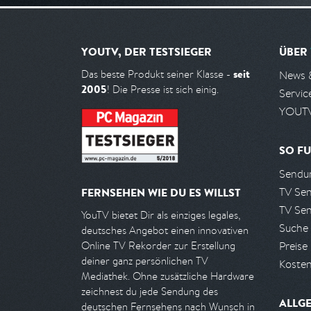
YOUTV, DER TESTSIEGER
ÜBER
seit
Das beste Produkt seiner Klasse -
News 
2005
! Die Presse ist sich einig.
Servic
YOUTV
SO FU
Sendun
TV Se
FERNSEHEN WIE DU ES WILLST
TV Se
YouTV bietet Dir als einziges legales,
Suche
deutsches Angebot einen innovativen
Preise
Online TV Rekorder zur Erstellung
deiner ganz persönlichen TV
Kosten
Mediathek. Ohne zusätzliche Hardware
zeichnest du jede Sendung des
ALLG
deutschen Fernsehens nach Wunsch in