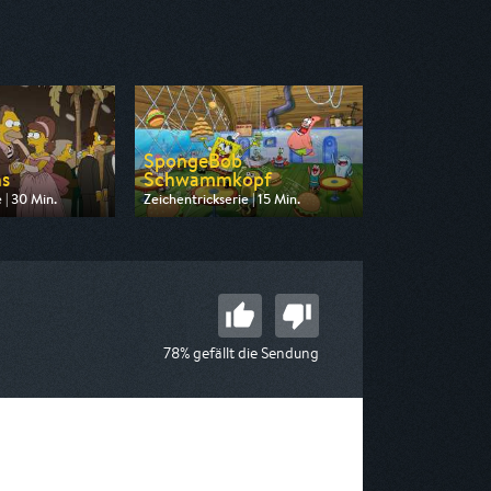
SpongeBob
ns
Schwammkopf
 | 30 Min.
Zeichentrickserie | 15 Min.
 Pro 7
Ausgestrahlt von Nickelodeon
18:10
am 09.08.2026, 13:15
78% gefällt die Sendung