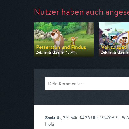
Nutzer haben auch anges
Pettersson und Findus
Voll zu spät!
Zeichentrickserie | 15 Min.
Zeichentrickserie 
Ausgestrahlt von KiKA
Ausgestrahlt von
am 09.08.2026, 17:30
am 09.08.2026, 
Sonia U.
,
29. Mär, 14:36 Uhr
(
Staffel 3 - Epi
Hola