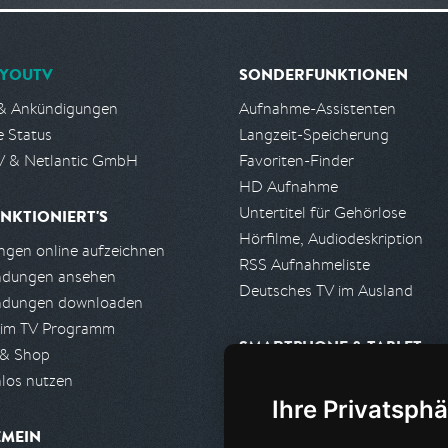
YOUTV
SONDERFUNKTIONEN
& Ankündigungen
Aufnahme-Assistenten
e Status
Langzeit-Speicherung
 & Netlantic GmbH
Favoriten-Finder
HD Aufnahme
Untertitel für Gehörlose
NKTIONIERT'S
Hörfilme, Audiodeskription
gen online aufzeichnen
RSS Aufnahmeliste
ndungen ansehen
Deutsches TV im Ausland
ndungen downloaden
 im TV Programm
SMARTPHONE & TABLET
 & Shop
los nutzen
iPhone, iPad App
Ihre Privatsphä
Android App
EMEIN