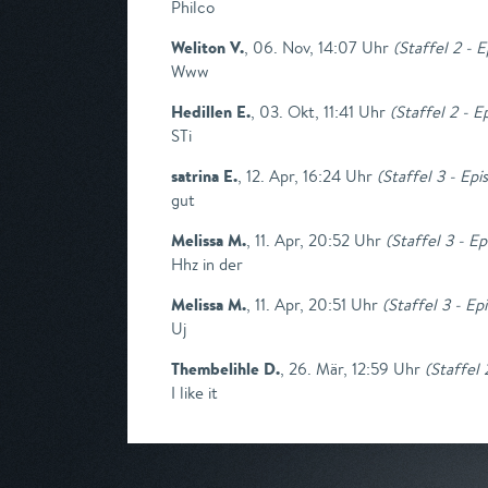
Philco
Weliton V.
,
06. Nov, 14:07 Uhr
(
Staffel 2 - 
Www
Hedillen E.
,
03. Okt, 11:41 Uhr
(
Staffel 2 - 
STi
satrina E.
,
12. Apr, 16:24 Uhr
(
Staffel 3 - Epi
gut
Melissa M.
,
11. Apr, 20:52 Uhr
(
Staffel 3 - Ep
Hhz in der
Melissa M.
,
11. Apr, 20:51 Uhr
(
Staffel 3 - Ep
Uj
Thembelihle D.
,
26. Mär, 12:59 Uhr
(
Staffel 
I like it