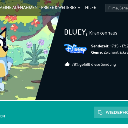
MEINE
AUFNAHMEN
PREISE &
WEITERES
HILFE
Krankenhaus
BLUEY
,
Sendezeit:
17:15 - 17
Genre:
Zeichentrickser
78% gefällt diese Sendung
WIEDERH
GEN