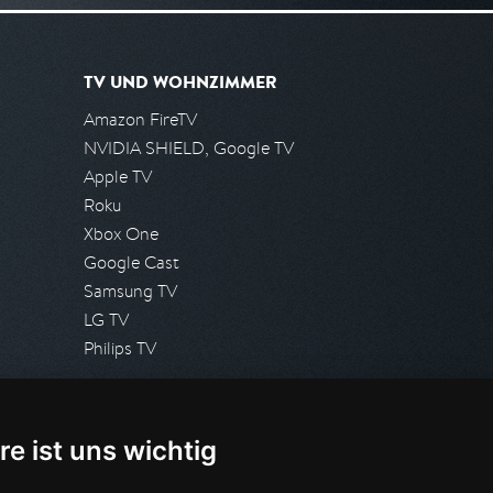
TV UND WOHNZIMMER
Amazon FireTV
NVIDIA SHIELD, Google TV
Apple TV
Roku
Xbox One
Google Cast
Samsung TV
LG TV
Philips TV
PRESSE
re ist uns wichtig
Presseanfrage stellen
Pressespiegel