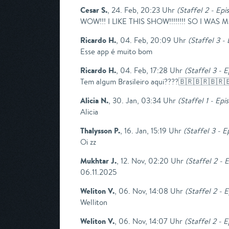
Cesar S.
,
24. Feb, 20:23 Uhr
(
Staffel 2 - Epi
WOW!!! I LIKE THIS SHOW!!!!!!!! SO 
Ricardo H.
,
04. Feb, 20:09 Uhr
(
Staffel 3 -
Esse app é muito bom
Ricardo H.
,
04. Feb, 17:28 Uhr
(
Staffel 3 - E
Tem algum Brasileiro aqui????🇧🇷🇧🇷🇧🇷
Alicia N.
,
30. Jan, 03:34 Uhr
(
Staffel 1 - Epi
Alicia
Thalysson P.
,
16. Jan, 15:19 Uhr
(
Staffel 3 - E
Oi zz
Mukhtar J.
,
12. Nov, 02:20 Uhr
(
Staffel 2 - 
06.11.2025
Weliton V.
,
06. Nov, 14:08 Uhr
(
Staffel 2 - 
Welliton
Weliton V.
,
06. Nov, 14:07 Uhr
(
Staffel 2 - 