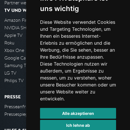
Partner werden
uns wichtig
TV UND WOHNZIMMER
Amazon FireTV
Diese Website verwendet Cookies
NVIDIA SHIELD, Google TV
und Targeting Technologien, um
Apple TV
Ihnen ein besseres Internet-
Roku
Erlebnis zu ermöglichen und die
Werbung, die Sie sehen, besser an
Xbox One
Ihre Bedürfnisse anzupassen.
Google Cast
Diese Technologien nutzen wir
Samsung TV
außerdem, um Ergebnisse zu
LG TV
messen, um zu verstehen, woher
Philips TV
unsere Besucher kommen oder um
unsere Website weiter zu
PRESSE
entwickeln.
Presseanfrage stellen
Alle akzeptieren
Pressespiegel
Ich lehne ab