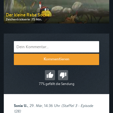
Der kleine Rabe Socke
Zeichentrickserie | 15 Min.
Ausgestrahlt von KiKA
am 08.08.2026, 08:10
Kommentieren
77% gefällt die Sendung
Sonia U.
,
29. Mär, 14:36 Uhr
(
Staffel 3 - Episode
128
)