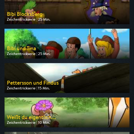
Bibi Blocksberg
Zeichentrickserie | 25 Min.
Ausgestrahlt von ZDF
am 08.08.2026, 07:30
Bibi und Tina
Zeichentrickserie | 25 Min.
Ausgestrahlt von ZDF
am 08.08.2026, 09:10
Pettersson und Findus
Zeichentrickserie | 15 Min.
Ausgestrahlt von ZDF
am 09.08.2026, 06:45
Weißt du eigentlich...
Zeichentrickserie | 10 Min.
Ausgestrahlt von KiKA
am 08.08.2026, 09:10