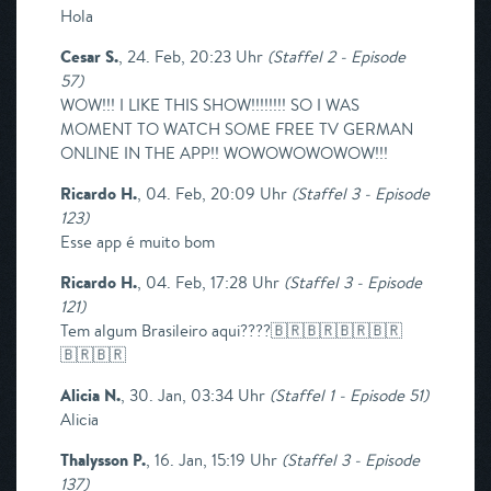
Hola
Cesar S.
,
24. Feb, 20:23 Uhr
(
Staffel 2 - Episode
57
)
WOW!!! I LIKE THIS SHOW!!!!!!!! SO I WAS
MOMENT TO WATCH SOME FREE TV GERMAN
ONLINE IN THE APP!! WOWOWOWOWOW!!!
Ricardo H.
,
04. Feb, 20:09 Uhr
(
Staffel 3 - Episode
123
)
Esse app é muito bom
Ricardo H.
,
04. Feb, 17:28 Uhr
(
Staffel 3 - Episode
121
)
Tem algum Brasileiro aqui????🇧🇷🇧🇷🇧🇷🇧🇷
🇧🇷🇧🇷
Alicia N.
,
30. Jan, 03:34 Uhr
(
Staffel 1 - Episode 51
)
Alicia
Thalysson P.
,
16. Jan, 15:19 Uhr
(
Staffel 3 - Episode
137
)