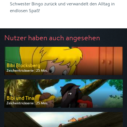
Schwester Bingo zurück und verwandelt den Alltag in
endlosen Spaß!
Nutzer haben auch angesehen
Bibi Blocksberg
Zeichentrickserie | 25 Min.
Ausgestrahlt von ZDF
am 09.08.2026, 07:25
Bibi und Tina
Zeichentrickserie | 25 Min.
Ausgestrahlt von ZDF
am 09.08.2026, 07:50