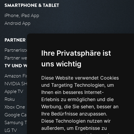
SMARTPHONE & TABLET
iPhone, iPad App
Android App
PARTNER
Partnerliste
Ihre Privatsphäre ist
Partner werden
uns wichtig
TV UND WOHNZIMMER
Amazon FireTV
Diese Website verwendet Cookies
NVIDIA SHIELD, Google TV
und Targeting Technologien, um
Apple TV
Ihnen ein besseres Internet-
Roku
Erlebnis zu ermöglichen und die
Werbung, die Sie sehen, besser an
Xbox One
Ihre Bedürfnisse anzupassen.
Google Cast
Diese Technologien nutzen wir
Samsung TV
außerdem, um Ergebnisse zu
LG TV