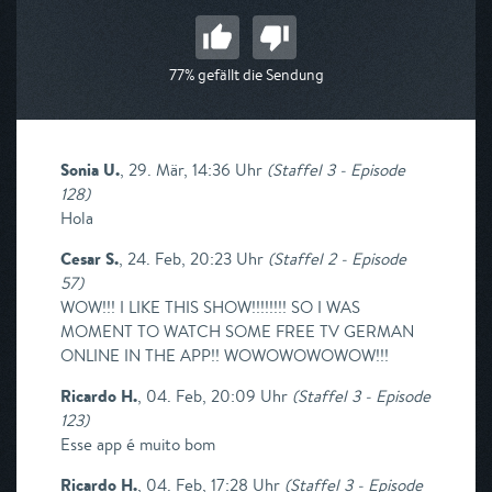
77% gefällt die Sendung
Sonia U.
,
29. Mär, 14:36 Uhr
(
Staffel 3 - Episode
128
)
Hola
Cesar S.
,
24. Feb, 20:23 Uhr
(
Staffel 2 - Episode
57
)
WOW!!! I LIKE THIS SHOW!!!!!!!! SO I WAS
MOMENT TO WATCH SOME FREE TV GERMAN
ONLINE IN THE APP!! WOWOWOWOWOW!!!
Ricardo H.
,
04. Feb, 20:09 Uhr
(
Staffel 3 - Episode
123
)
Esse app é muito bom
Ricardo H.
,
04. Feb, 17:28 Uhr
(
Staffel 3 - Episode