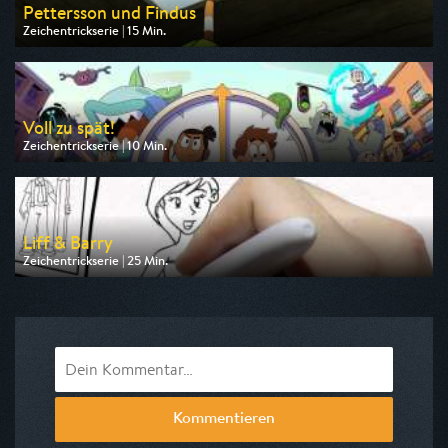
Pettersson und Findus
Zeichentrickserie | 15 Min.
Ausgestrahlt von ZDF
am 09.08.2026, 06:45
Voll zu spät!
Zeichentrickserie | 10 Min.
Ausgestrahlt von Super RTL
am 08.08.2026, 17:15
Liff & Barry
Zeichentrickserie | 25 Min.
Ausgestrahlt von Disney Channel
am 10.08.2026, 14:45
Kommentieren