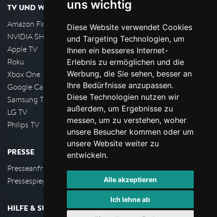
uns wichtig
TV UND WOHNZIMMER
Amazon FireTV
Diese Website verwendet Cookies
NVIDIA SHIELD, Google TV
und Targeting Technologien, um
Apple TV
Ihnen ein besseres Internet-
Roku
Erlebnis zu ermöglichen und die
Werbung, die Sie sehen, besser an
Xbox One
Ihre Bedürfnisse anzupassen.
Google Cast
Diese Technologien nutzen wir
Samsung TV
außerdem, um Ergebnisse zu
LG TV
messen, um zu verstehen, woher
Philips TV
unsere Besucher kommen oder um
unsere Website weiter zu
PRESSE
entwickeln.
Presseanfrage stellen
Alle akzeptieren
Pressespiegel
Ich lehne ab
HILFE & SUPPORT