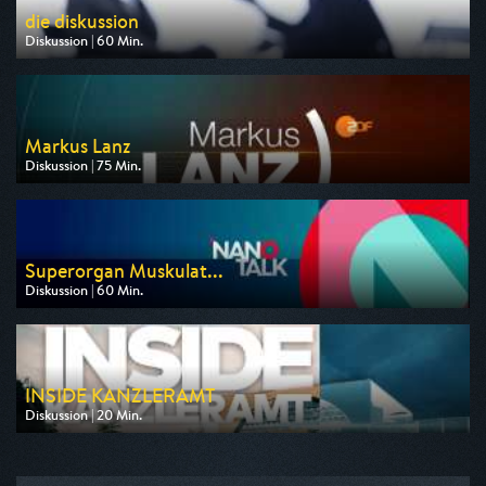
die diskussion
Diskussion | 60 Min.
Ausgestrahlt von Phoenix
am 09.08.2026, 13:00
Markus Lanz
Diskussion | 75 Min.
Ausgestrahlt von ZDF
am 18.08.2026, 22:45
Superorgan Muskulat...
Diskussion | 60 Min.
Ausgestrahlt von 3sat
am 27.08.2026, 21:00
INSIDE KANZLERAMT
Diskussion | 20 Min.
Ausgestrahlt von WELT
am 13.08.2026, 16:10