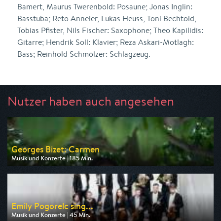
Bamert, Maurus Twerenbold: Posaune; Jonas Inglin:
Basstuba; Reto Anneler, Lukas Heuss, Toni Bechtold,
Tobias Pfister, Nils Fischer: Saxophone; Theo Kapilidis:
Gitarre; Hendrik Soll: Klavier; Reza Askari-Motlagh:
Bass; Reinhold Schmölzer: Schlagzeug.
Nutzer haben auch angesehen
Georges Bizet: Carmen
Musik und Konzerte | 185 Min.
Ausgestrahlt von arte
am 08.08.2026, 21:45
Emily Pogorelc sing...
Musik und Konzerte | 45 Min.