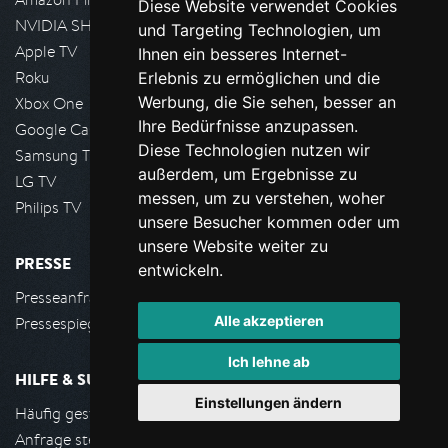
Diese Website verwendet Cookies
NVIDIA SHIELD, Google TV
und Targeting Technologien, um
Apple TV
Ihnen ein besseres Internet-
Roku
Erlebnis zu ermöglichen und die
Werbung, die Sie sehen, besser an
Xbox One
Ihre Bedürfnisse anzupassen.
Google Cast
Diese Technologien nutzen wir
Samsung TV
außerdem, um Ergebnisse zu
LG TV
messen, um zu verstehen, woher
Philips TV
unsere Besucher kommen oder um
unsere Website weiter zu
PRESSE
entwickeln.
Presseanfrage stellen
Alle akzeptieren
Pressespiegel
Ich lehne ab
HILFE & SUPPORT
Einstellungen ändern
Häufig gestellte Fragen
Anfrage stellen