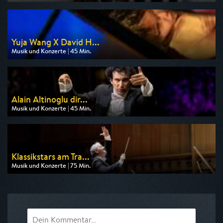
Ausgestrahlt von arte
am 09.08.2026, 17:55
Yuja Wang X David H...
Musik und Konzerte | 45 Min.
Ausgestrahlt von arte
am 10.08.2026, 01:10
Alain Altinoglu dir...
Musik und Konzerte | 45 Min.
Ausgestrahlt von arte
am 08.08.2026, 05:30
Klassikstars am Tra...
Musik und Konzerte | 75 Min.
Ausgestrahlt von 3sat
am 08.08.2026, 21:50