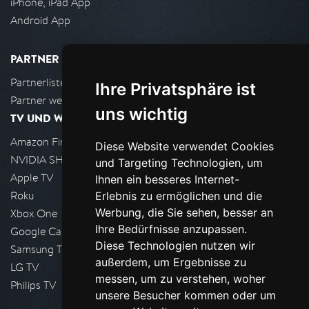
iPhone, iPad App
Android App
PARTNER
Partnerliste
Ihre Privatsphäre ist
Partner werden
uns wichtig
TV UND WOHNZIMMER
Amazon FireTV
Diese Website verwendet Cookies
NVIDIA SHIELD, Google TV
und Targeting Technologien, um
Apple TV
Ihnen ein besseres Internet-
Roku
Erlebnis zu ermöglichen und die
Werbung, die Sie sehen, besser an
Xbox One
Ihre Bedürfnisse anzupassen.
Google Cast
Diese Technologien nutzen wir
Samsung TV
außerdem, um Ergebnisse zu
LG TV
messen, um zu verstehen, woher
Philips TV
unsere Besucher kommen oder um