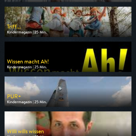
Ausgestrahlt von KiKA
am 09.08.2026, 09:00
Triff...
Kindermagazin | 25 Min.
Ausgestrahlt von KiKA
am 10.08.2026, 13:15
Wissen macht Ah!
Kindermagazin | 25 Min.
Ausgestrahlt von WDR
am 10.08.2026, 07:10
PUR+
Kindermagazin | 25 Min.
Ausgestrahlt von KiKA
am 09.08.2026, 19:25
Willi wills wissen