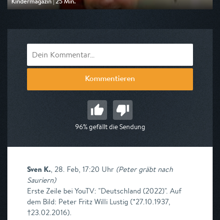
Kindermagazin | 25 Min.
Ausgestrahlt von ARD alpha
am 10.08.2026, 07:35
Kommentieren
96% gefällt die Sendung
Sven K.
,
28. Feb, 17:20 Uhr
(
Peter gräbt nach
Sauriern
)
Erste Zeile bei YouTV: "Deutschland (2022)". Auf
dem Bild: Peter Fritz Willi Lustig (*27.10.1937,
†23.02.2016).