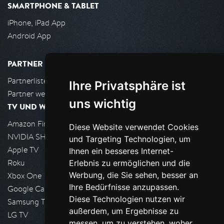
SMARTPHONE & TABLET
iPhone, iPad App
Android App
PARTNER
Partnerliste
Ihre Privatsphäre ist
Partner werden
uns wichtig
TV UND WOHNZIMMER
Amazon FireTV
Diese Website verwendet Cookies
NVIDIA SHIELD, Google TV
und Targeting Technologien, um
Apple TV
Ihnen ein besseres Internet-
Roku
Erlebnis zu ermöglichen und die
Werbung, die Sie sehen, besser an
Xbox One
Ihre Bedürfnisse anzupassen.
Google Cast
Diese Technologien nutzen wir
Samsung TV
außerdem, um Ergebnisse zu
LG TV
messen, um zu verstehen, woher