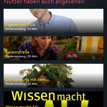
Nutzer haben auch angesehen
Tigerenten Club
Kindersendung | 60 Min.
Ausgestrahlt von ARD
am 09.08.2026, 06:10
Sesamstraße
Kindersendung | 20 Min.
Ausgestrahlt von KiKA
am 10.08.2026, 07:45
Die Sendung mit dem...
Kindersendung | 24 Min.
Ausgestrahlt von KiKA
am 10.08.2026, 06:55
Wissen macht Ah!