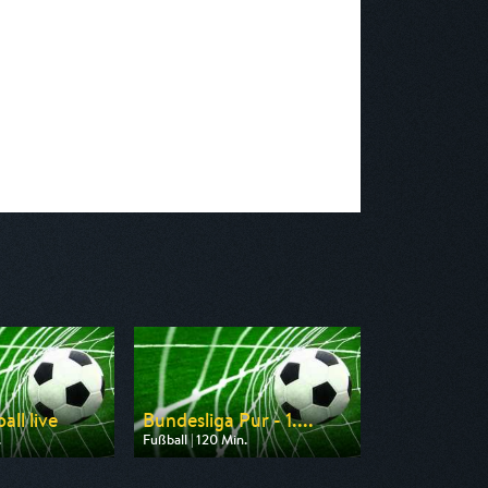
ll live
Bundesliga Pur - 1....
.
Fußball | 120 Min.
 rbb
Ausgestrahlt von Sport 1
 14:45
am 09.08.2026, 08:00