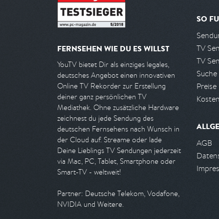
SO FU
Sendun
TV Se
FERNSEHEN WIE DU ES WILLST
TV Se
YouTV bietet Dir als einziges legales,
Suche
deutsches Angebot einen innovativen
Preise
Online TV Rekorder zur Erstellung
deiner ganz persönlichen TV
Kosten
Mediathek. Ohne zusätzliche Hardware
zeichnest du jede Sendung des
ALLG
deutschen Fernsehens nach Wunsch in
der Cloud auf. Streame oder lade
AGB
Deine Lieblings TV Sendungen jederzeit
Daten
via Mac, PC, Tablet, Smartphone oder
Impre
Smart-TV - weltweit!
Partner: Deutsche Telekom, Vodafone,
NVIDIA und Weitere.