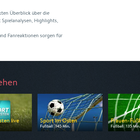
kten Überblick über die
 Spielanalysen, Highlights,
und Fanreaktionen sorgen für
ehen
ten live
Sport im Osten
Frauen-Fußba
Fußball | 145 Min.
Fußball | 135 Min
n WDR
Ausgestrahlt von MDR
Ausgestrahlt von
14:00
am 08.08.2026, 14:00
am 09.08.2026,