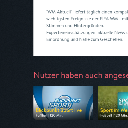
"WM Aktuell" liefert täglich einen kompa
wichtigsten Ereignisse der FIFA WM - mit
Stimmen und Hintergründen.
Experteneinschätzungen, aktuelle News 
Einordnung und Nähe zum Geschehen.
Nutzer haben auch anges
Blickpunkt Sport live
Sport im Wes
Fußball | 120 Min.
Fußball | 120 Min.
Ausgestrahlt von BR
Ausgestrahlt vo
am 08.08.2026, 14:00
am 08.08.2026, 