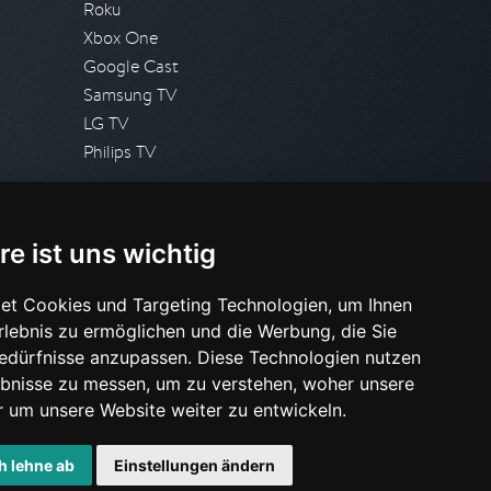
Roku
Xbox One
Google Cast
Samsung TV
LG TV
Philips TV
PRESSE
re ist uns wichtig
Presseanfrage stellen
Pressespiegel
et Cookies und Targeting Technologien, um Ihnen
Erlebnis zu ermöglichen und die Werbung, die Sie
HILFE & SUPPORT
Bedürfnisse anzupassen. Diese Technologien nutzen
Häufig gestellte Fragen
bnisse zu messen, um zu verstehen, woher unsere
Anfrage stellen
um unsere Website weiter zu entwickeln.
h lehne ab
Einstellungen ändern