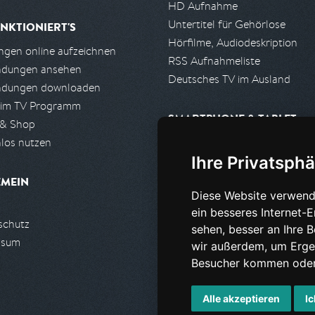
HD Aufnahme
Untertitel für Gehörlose
NKTIONIERT'S
Hörfilme, Audiodeskription
gen online aufzeichnen
RSS Aufnahmeliste
ndungen ansehen
Deutsches TV im Ausland
ndungen downloaden
 im TV Programm
SMARTPHONE & TABLET
 & Shop
los nutzen
iPhone, iPad App
Ihre Privatsphä
Android App
EMEIN
Diese Website verwend
PARTNER
ein besseres Internet-
schutz
Partnerliste
sehen, besser an Ihre 
ssum
Partner werden
wir außerdem, um Erge
Besucher kommen oder 
Alle akzeptieren
Ic