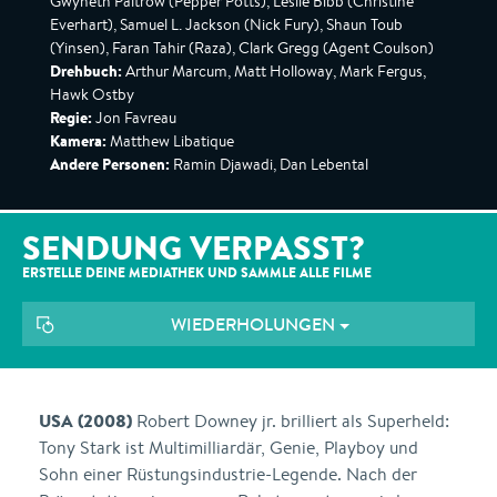
Gwyneth Paltrow (Pepper Potts), Leslie Bibb (Christine
Everhart), Samuel L. Jackson (Nick Fury), Shaun Toub
(Yinsen), Faran Tahir (Raza), Clark Gregg (Agent Coulson)
Drehbuch:
Arthur Marcum, Matt Holloway, Mark Fergus,
Hawk Ostby
Regie:
Jon Favreau
Kamera:
Matthew Libatique
Andere Personen:
Ramin Djawadi, Dan Lebental
SENDUNG VERPASST?
ERSTELLE DEINE MEDIATHEK UND SAMMLE ALLE
FILME
WIEDERHOLUNGEN
USA (2008)
Robert Downey jr. brilliert als Superheld:
Tony Stark ist Multimilliardär, Genie, Playboy und
Sohn einer Rüstungsindustrie-Legende. Nach der