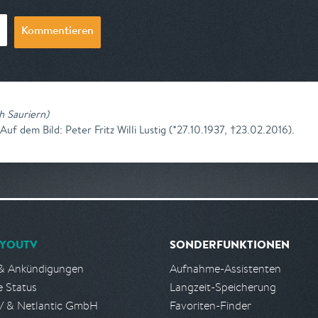
Kommentieren
h Sauriern
)
Auf dem Bild: Peter Fritz Willi Lustig (*27.10.1937, †23.02.2016).
YOUTV
SONDERFUNKTIONEN
& Ankündigungen
Aufnahme-Assistenten
e Status
Langzeit-Speicherung
 & Netlantic GmbH
Favoriten-Finder