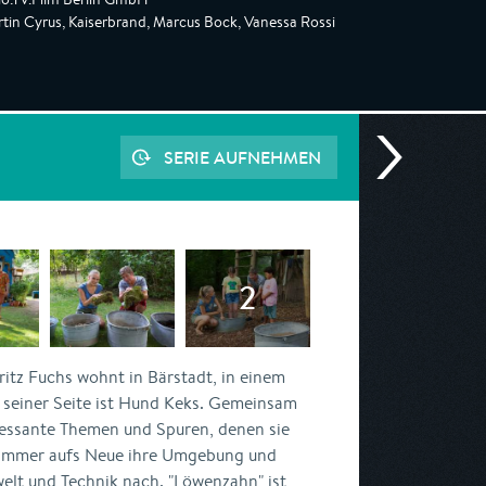
tin Cyrus, Kaiserbrand, Marcus Bock, Vanessa Rossi
SERIE AUFNEHMEN
ritz Fuchs wohnt in Bärstadt, in einem
einer Seite ist Hund Keks. Gemeinsam
ressante Themen und Spuren, denen sie
e immer aufs Neue ihre Umgebung und
elt und Technik nach. "Löwenzahn" ist