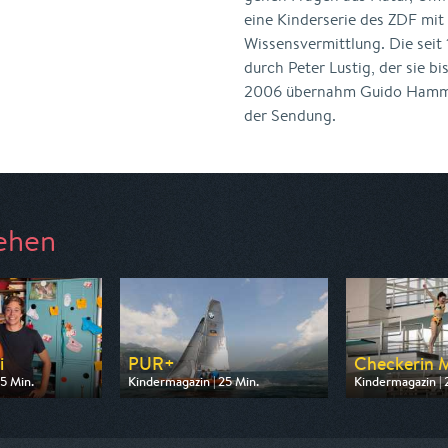
eine Kinderserie des ZDF mit
Wissensvermittlung. Die seit
durch Peter Lustig, der sie 
2006 übernahm Guido Hammes
der Sendung.
ehen
i
PUR+
Checkerin 
5 Min.
Kindermagazin | 25 Min.
Kindermagazin | 
n ARD
Ausgestrahlt von KiKA
Ausgestrahlt vo
07:55
am 09.08.2026, 19:25
am 08.08.2026, 