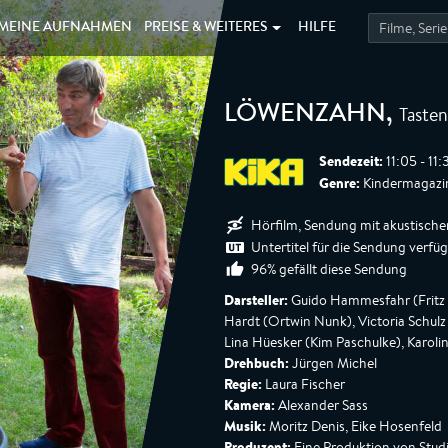
MEINE
AUFNAHMEN
PREISE &
WEITERES
HILFE
Tasten
LÖWENZAHN
,
Sendezeit:
11:05 - 11
Genre:
Kindermagazin
Hörfilm, Sendung mit akustische
Untertitel für die Sendung verfü
96% gefällt diese Sendung
Darsteller:
Guido Hammesfahr (Fritz F
Hardt (Ortwin Nunk), Victoria Schulz
Lina Hüesker (Kim Paschulke), Karoli
Drehbuch:
Jürgen Michel
Regie:
Laura Fischer
Kamera:
Alexander Sass
Musik:
Moritz Denis, Eike Hosenfeld
Produzent:
Eine Produktion von Stud