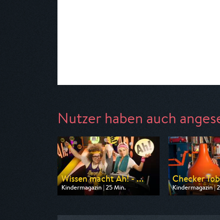
Nutzer haben auch anges
Wissen macht Ah! - ...
Checker Tob
Kindermagazin | 25 Min.
Kindermagazin | 2
Ausgestrahlt von ARD
Ausgestrahlt vo
am 08.08.2026, 08:20
am 08.08.2026, 