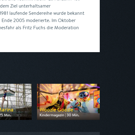
 dem Ziel unterhaltsamer
 1981 laufende Sendereihe wurde bekannt
bis Ende 2005 moderierte. Im Oktober
fahr als Fritz Fuchs die Moderation
Marina
Woozle Goozle
25 Min.
Kindermagazin | 30 Min.
n KiKA
Ausgestrahlt von Super RTL
19:25
am 08.08.2026, 19:45