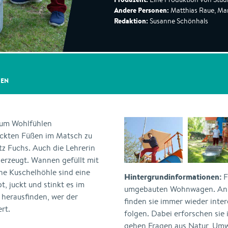
Andere Personen:
Matthias Raue, Mar
Redaktion:
Susanne Schönhals
GEN
zum Wohlfühlen
ackten Füßen im Matsch zu
tz Fuchs. Auch die Lehrerin
berzeugt. Wannen gefüllt mit
ne Kuschelhöhle sind eine
Hintergrundinformationen:
F
t, juckt und stinkt es im
umgebauten Wohnwagen. An s
 herausfinden, wer der
finden sie immer wieder inte
rt.
folgen. Dabei erforschen si
gehen Fragen aus Natur, Umw