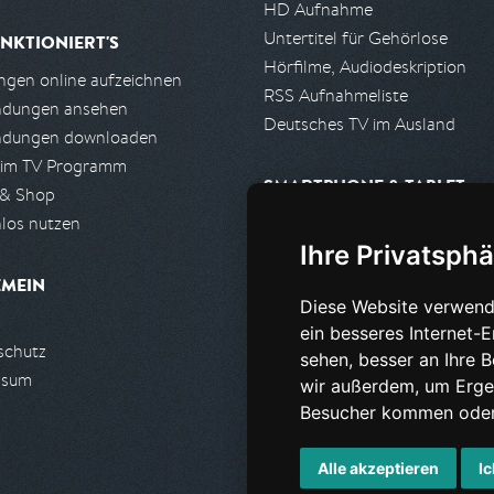
HD Aufnahme
Untertitel für Gehörlose
NKTIONIERT'S
Hörfilme, Audiodeskription
gen online aufzeichnen
RSS Aufnahmeliste
ndungen ansehen
Deutsches TV im Ausland
ndungen downloaden
 im TV Programm
SMARTPHONE & TABLET
 & Shop
los nutzen
iPhone, iPad App
Ihre Privatsphä
Android App
EMEIN
Diese Website verwend
PARTNER
ein besseres Internet-
schutz
Partnerliste
sehen, besser an Ihre 
ssum
Partner werden
wir außerdem, um Erge
Besucher kommen oder 
Alle akzeptieren
Ic