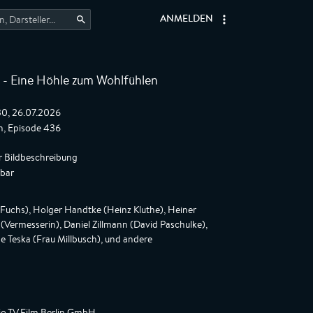
ANMELDEN
 - Eine Höhle zum Wohlfühlen
:30, 26.07.2026
, Episode 436
r Bildbeschreibung
gbar
uchs), Holger Handtke (Heinz Kluthe), Heiner
 (Vermesserin), Daniel Zillmann (David Paschulke),
ne Teska (Frau Millbusch), und andere
io.TV.Film Berlin GmbH