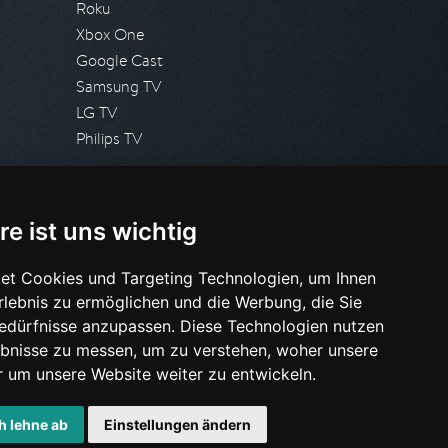
Roku
Xbox One
Google Cast
Samsung TV
LG TV
Philips TV
PRESSE
re ist uns wichtig
Presseanfrage stellen
Pressespiegel
et Cookies und Targeting Technologien, um Ihnen
Erlebnis zu ermöglichen und die Werbung, die Sie
HILFE & SUPPORT
Bedürfnisse anzupassen. Diese Technologien nutzen
Häufig gestellte Fragen
bnisse zu messen, um zu verstehen, woher unsere
Anfrage stellen
um unsere Website weiter zu entwickeln.
h lehne ab
Einstellungen ändern