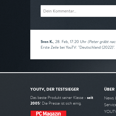
Sven K.
,
28. Feb, 17:20 Uhr
(
Peter gräbt nac
Erste Zeile bei YouTV: "Deutschland (2022)". 
YOUTV, DER TESTSIEGER
ÜBER
seit
Das beste Produkt seiner Klasse -
News 
2005
! Die Presse ist sich einig.
Servic
YOUTV