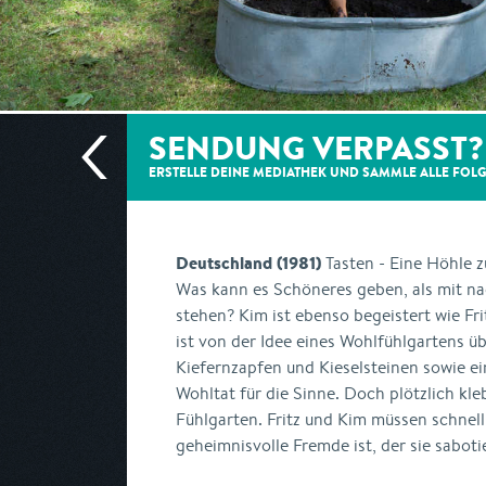
SENDUNG VERPASST?
ERSTELLE DEINE MEDIATHEK UND SAMMLE ALLE
FOL
Deutschland (1981)
Tasten - Eine Höhle 
Was kann es Schöneres geben, als mit n
stehen? Kim ist ebenso begeistert wie Fri
ist von der Idee eines Wohlfühlgartens ü
Kiefernzapfen und Kieselsteinen sowie ei
Wohltat für die Sinne. Doch plötzlich kleb
Fühlgarten. Fritz und Kim müssen schnell
geheimnisvolle Fremde ist, der sie sabotie