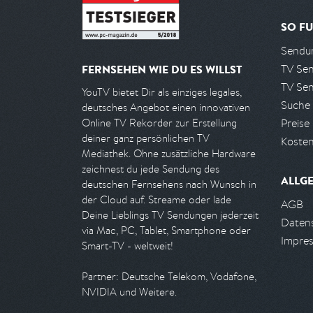
SO FU
Sendun
TV Se
FERNSEHEN WIE DU ES WILLST
TV Se
YouTV bietet Dir als einziges legales,
Suche
deutsches Angebot einen innovativen
Preise
Online TV Rekorder zur Erstellung
deiner ganz persönlichen TV
Kosten
Mediathek. Ohne zusätzliche Hardware
zeichnest du jede Sendung des
ALLG
deutschen Fernsehens nach Wunsch in
der Cloud auf. Streame oder lade
AGB
Deine Lieblings TV Sendungen jederzeit
Daten
via Mac, PC, Tablet, Smartphone oder
Impre
Smart-TV - weltweit!
Partner: Deutsche Telekom, Vodafone,
NVIDIA und Weitere.