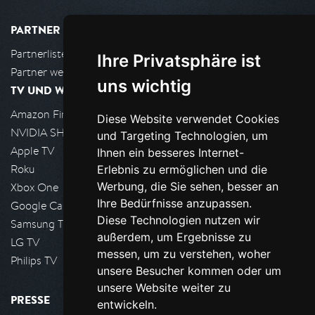
PARTNER
Partnerliste
Ihre Privatsphäre ist
Partner werden
uns wichtig
TV UND WOHNZIMMER
Amazon FireTV
Diese Website verwendet Cookies
NVIDIA SHIELD, Google TV
und Targeting Technologien, um
Apple TV
Ihnen ein besseres Internet-
Roku
Erlebnis zu ermöglichen und die
Werbung, die Sie sehen, besser an
Xbox One
Ihre Bedürfnisse anzupassen.
Google Cast
Diese Technologien nutzen wir
Samsung TV
außerdem, um Ergebnisse zu
LG TV
messen, um zu verstehen, woher
Philips TV
unsere Besucher kommen oder um
unsere Website weiter zu
PRESSE
entwickeln.