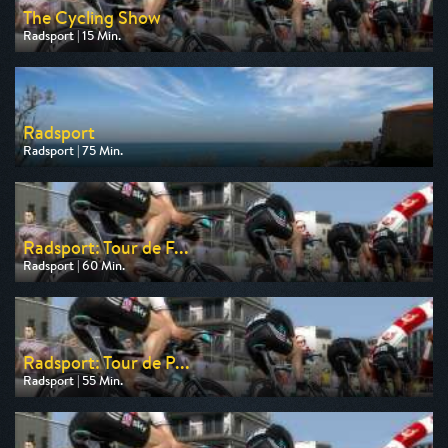
The Cycling Show
Radsport | 15 Min.
Ausgestrahlt von Eurosport
am 09.08.2026, 19:45
Radsport
Radsport | 75 Min.
Ausgestrahlt von Eurosport
am 13.08.2026, 18:15
Radsport: Tour de F...
Radsport | 60 Min.
Ausgestrahlt von Eurosport
am 09.08.2026, 11:30
Radsport: Tour de P...
Radsport | 55 Min.
Ausgestrahlt von Eurosport
am 09.08.2026, 12:30