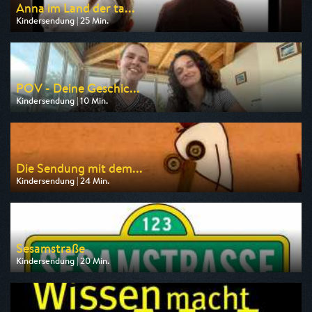
Anna im Land der ta...
Kindersendung | 25 Min.
Ausgestrahlt von ARD
am 08.08.2026, 07:15
POV - Deine Geschic...
Kindersendung | 10 Min.
Ausgestrahlt von ARD
am 08.08.2026, 08:45
Die Sendung mit dem...
Kindersendung | 24 Min.
Ausgestrahlt von KiKA
am 07.08.2026, 06:55
Sesamstraße
Kindersendung | 20 Min.
Ausgestrahlt von NDR
am 07.08.2026, 06:00