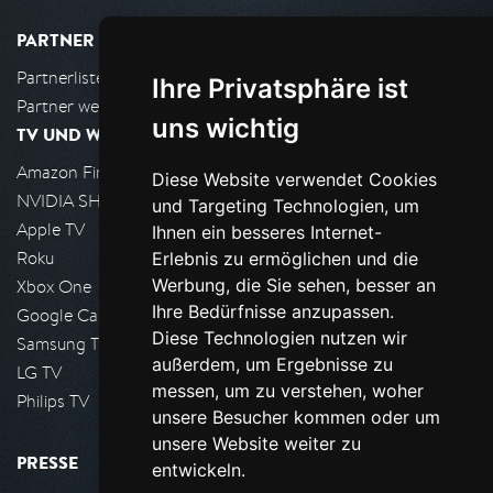
PARTNER
Partnerliste
Ihre Privatsphäre ist
Partner werden
uns wichtig
TV UND WOHNZIMMER
Amazon FireTV
Diese Website verwendet Cookies
NVIDIA SHIELD, Google TV
und Targeting Technologien, um
Apple TV
Ihnen ein besseres Internet-
Roku
Erlebnis zu ermöglichen und die
Werbung, die Sie sehen, besser an
Xbox One
Ihre Bedürfnisse anzupassen.
Google Cast
Diese Technologien nutzen wir
Samsung TV
außerdem, um Ergebnisse zu
LG TV
messen, um zu verstehen, woher
Philips TV
unsere Besucher kommen oder um
unsere Website weiter zu
PRESSE
entwickeln.