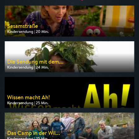
Sesamstraße
Kindersendung | 20 Min.
Ausgestrahlt von KiKA
am 10.08.2026, 07:45
Die Sendung mit dem...
Kindersendung | 24 Min.
Ausgestrahlt von KiKA
am 10.08.2026, 06:55
Wissen macht Ah!
Kindersendung | 25 Min.
Ausgestrahlt von ARD alpha
am 10.08.2026, 07:00
Das Camp in der Wil...
Kindersendung | 25 Min.