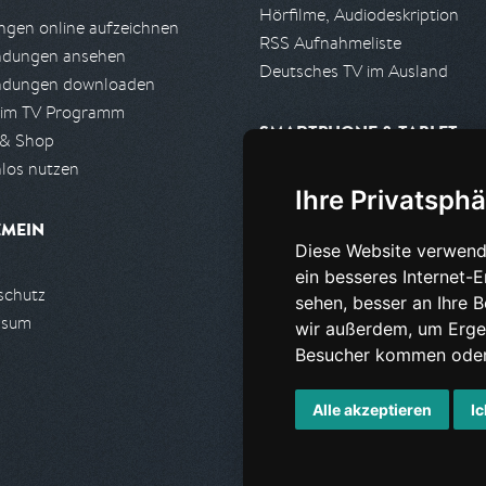
Hörfilme, Audiodeskription
gen online aufzeichnen
RSS Aufnahmeliste
ndungen ansehen
Deutsches TV im Ausland
ndungen downloaden
 im TV Programm
SMARTPHONE & TABLET
 & Shop
los nutzen
iPhone, iPad App
Ihre Privatsphä
Android App
EMEIN
Diese Website verwend
PARTNER
ein besseres Internet-
schutz
Partnerliste
sehen, besser an Ihre 
ssum
Partner werden
wir außerdem, um Erge
Besucher kommen oder 
Alle akzeptieren
Ic