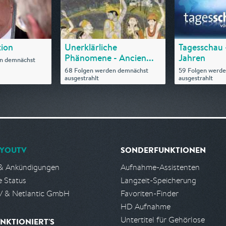
ion
Unerklärliche
Tagesschau 
Phänomene - Ancien...
Jahren
en demnächst
68 Folgen werden demnächst
59 Folgen werd
ausgestrahlt
ausgestrahlt
YOUTV
SONDERFUNKTIONEN
& Ankündigungen
Aufnahme-Assistenten
e Status
Langzeit-Speicherung
 & Netlantic GmbH
Favoriten-Finder
HD Aufnahme
Untertitel für Gehörlose
NKTIONIERT'S