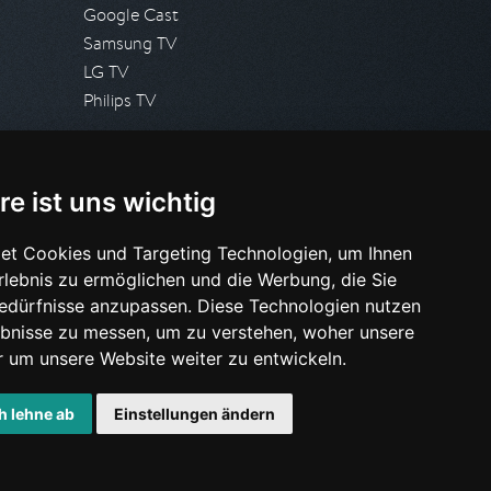
Google Cast
Samsung TV
LG TV
Philips TV
PRESSE
re ist uns wichtig
Presseanfrage stellen
Pressespiegel
et Cookies und Targeting Technologien, um Ihnen
Erlebnis zu ermöglichen und die Werbung, die Sie
HILFE & SUPPORT
Bedürfnisse anzupassen. Diese Technologien nutzen
Häufig gestellte Fragen
bnisse zu messen, um zu verstehen, woher unsere
Anfrage stellen
um unsere Website weiter zu entwickeln.
h lehne ab
Einstellungen ändern