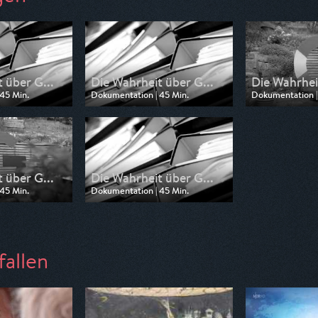
 über G...
Die Wahrheit über G...
Die Wahrhei
45 Min.
Dokumentation | 45 Min.
Dokumentation |
 Tagesschau24
Ausgestrahlt von Tagesschau24
Ausgestrahlt vo
2:10
am 18.07.2026, 21:47
am 11.07.2026, 
 über G...
Die Wahrheit über G...
45 Min.
Dokumentation | 45 Min.
n SWR
Ausgestrahlt von ARD
21:00
am 30.06.2026, 21:30
fallen