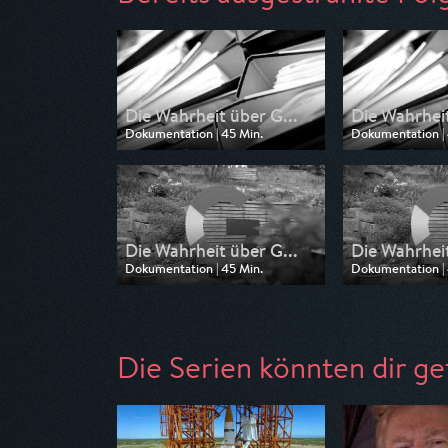
Die Wahrheit über G...
Die Wahrheit
Dokumentation | 45 Min.
Dokumentation | 
Ausgestrahlt von Tagesschau24
Ausgestrahlt von
am 19.07.2026, 13:15
am 19.07.2026, 0
Die Wahrheit über G...
Die Wahrheit
Dokumentation | 45 Min.
Dokumentation | 
Ausgestrahlt von SR Fernsehen
Ausgestrahlt vo
am 07.07.2026, 21:00
am 07.07.2026, 
Die Serien könnten dir ge