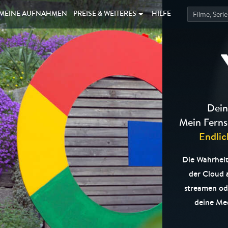
MEINE
AUFNAHMEN
PREISE &
WEITERES
HILFE
Dein
Mein Ferns
Endlic
Die Wahrheit
der Cloud
streamen od
deine Med