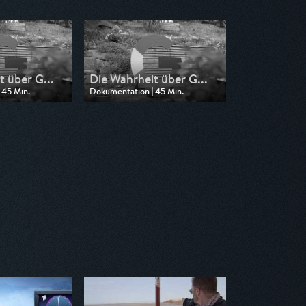
t über G...
Die Wahrheit über G...
 45 Min.
Dokumentation | 45 Min.
n SWR
Ausgestrahlt von SR Fernsehen
16:00
am 11.07.2026, 16:00