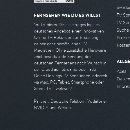
Sendun
TV Se
FERNSEHEN WIE DU ES WILLST
TV Se
YouTV bietet Dir als einziges legales,
Suche
deutsches Angebot einen innovativen
Preise
Online TV Rekorder zur Erstellung
deiner ganz persönlichen TV
Kosten
Mediathek. Ohne zusätzliche Hardware
zeichnest du jede Sendung des
ALLG
deutschen Fernsehens nach Wunsch in
der Cloud auf. Streame oder lade
AGB
Deine Lieblings TV Sendungen jederzeit
Daten
via Mac, PC, Tablet, Smartphone oder
Impre
Smart-TV - weltweit!
Partner: Deutsche Telekom, Vodafone,
NVIDIA und Weitere.