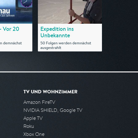
- Vor 20
Expedition ins
Unbekannte
en demnächst
50 Folgen werden demnächst
ausgestrahlt
TV UND WOHNZIMMER
Amazon FireTV
NVIDIA SHIELD, Google TV
Apple TV
Roku
Xbox One