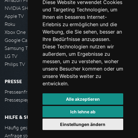
Amazon FireTV
Diese Website verwendet Cookies
NVIDIA SHIELD, Google TV
und Targeting Technologien, um
Apple TV
Ihnen ein besseres Internet-
Roku
Erlebnis zu ermöglichen und die
Werbung, die Sie sehen, besser an
Xbox One
Ihre Bedürfnisse anzupassen.
Google Cast
Diese Technologien nutzen wir
Samsung TV
außerdem, um Ergebnisse zu
LG TV
messen, um zu verstehen, woher
Philips TV
unsere Besucher kommen oder um
unsere Website weiter zu
PRESSE
entwickeln.
Presseanfrage stellen
Alle akzeptieren
Pressespiegel
Ich lehne ab
HILFE & SUPPORT
Einstellungen ändern
Häufig gestellte Fragen
Anfrage stellen