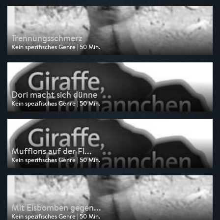
am 05.08.2026, 11:15
Trennungsschmerz
Kein spezifisches Genre | 50 Min.
Ausgestrahlt von BR
am 05.08.2026, 06:30
Dori macht sich dünne
Kein spezifisches Genre | 50 Min.
Ausgestrahlt von HR
am 05.08.2026, 05:55
Mufflons auf der Fl...
Kein spezifisches Genre | 50 Min.
Ausgestrahlt von rbb
am 04.08.2026, 11:15
Mit Eisbomben gegen...
Kein spezifisches Genre | 50 Min.