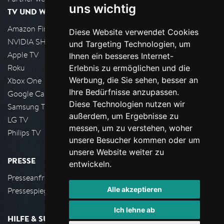
uns wichtig
TV UND WOHNZIMMER
Amazon FireTV
Diese Website verwendet Cookies
NVIDIA SHIELD, Google TV
und Targeting Technologien, um
Apple TV
Ihnen ein besseres Internet-
Roku
Erlebnis zu ermöglichen und die
Werbung, die Sie sehen, besser an
Xbox One
Ihre Bedürfnisse anzupassen.
Google Cast
Diese Technologien nutzen wir
Samsung TV
außerdem, um Ergebnisse zu
LG TV
messen, um zu verstehen, woher
Philips TV
unsere Besucher kommen oder um
unsere Website weiter zu
PRESSE
entwickeln.
Presseanfrage stellen
Alle akzeptieren
Pressespiegel
Ich lehne ab
HILFE & SUPPORT