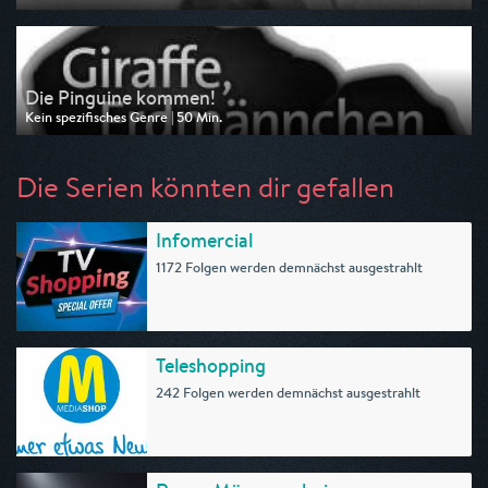
Ausgestrahlt von BR
am 04.08.2026, 06:30
Die Pinguine kommen!
Kein spezifisches Genre | 50 Min.
Ausgestrahlt von HR
am 04.08.2026, 05:50
Die Serien könnten dir gefallen
Infomercial
1172 Folgen werden demnächst ausgestrahlt
Teleshopping
242 Folgen werden demnächst ausgestrahlt