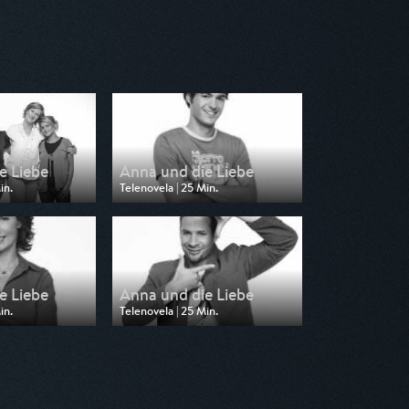
e Liebe
Anna und die Liebe
in.
Telenovela | 25 Min.
n DF1
Ausgestrahlt von DF1
14:55
am 23.07.2026, 04:55
e Liebe
Anna und die Liebe
in.
Telenovela | 25 Min.
n DF1
Ausgestrahlt von DF1
05:05
am 22.07.2026, 04:40