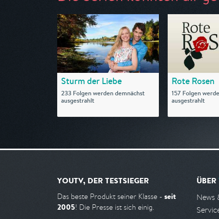
Sturm der Liebe
Rote Rosen
233 Folgen werden demnächst
157 Folgen werd
ausgestrahlt
ausgestrahlt
YOUTV, DER TESTSIEGER
ÜBER
seit
Das beste Produkt seiner Klasse -
News 
2005
! Die Presse ist sich einig.
Servic