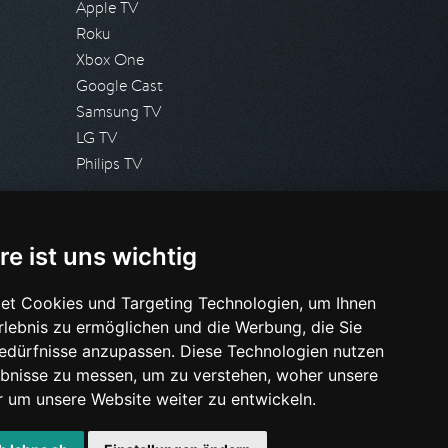
Apple TV
Roku
Xbox One
Google Cast
Samsung TV
LG TV
Philips TV
PRESSE
re ist uns wichtig
Presseanfrage stellen
Pressespiegel
et Cookies und Targeting Technologien, um Ihnen
Erlebnis zu ermöglichen und die Werbung, die Sie
HILFE & SUPPORT
Bedürfnisse anzupassen. Diese Technologien nutzen
Häufig gestellte Fragen
bnisse zu messen, um zu verstehen, woher unsere
Anfrage stellen
um unsere Website weiter zu entwickeln.