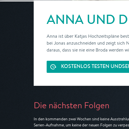
ANNA UND DI
Anna ist über Katjas Hochzeitspläne bestür
bei Jonas anzuschneiden und zeigt sich 
daraus, dass sie nie eine Broda werden wir
KOSTENLOS TESTEN UND
SE
Die nächsten Folgen
In den kommenden zwei Wochen sind keine Ausstrahlun
Serien-Aufnahme, um keine der neuen Folgen zu verpas