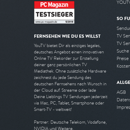
YOUTV
SO FU
Sendun
TV Se
FERNSEHEN WIE DU ES WILLST
TV Se
YouTV bietet Dir als einziges legales,
Suche
deutsches Angebot einen innovativen
Preise
Online TV Rekorder zur Erstellung
deiner ganz persönlichen TV
Kosten
Mediathek. Ohne zusätzliche Hardware
zeichnest du jede Sendung des
ALLG
deutschen Fernsehens nach Wunsch in
der Cloud auf. Streame oder lade
AGB
Deine Lieblings TV Sendungen jederzeit
Daten
via Mac, PC, Tablet, Smartphone oder
Impre
Smart-TV - weltweit!
Partner: Deutsche Telekom, Vodafone,
NVIDIA und Weitere.