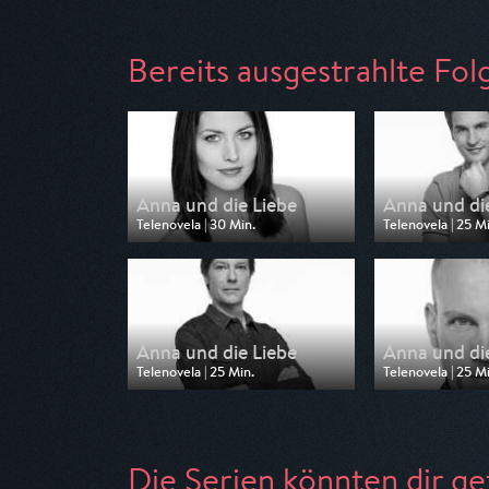
Bereits ausgestrahlte Fol
Anna und die Liebe
Anna und di
Telenovela | 30 Min.
Telenovela | 25 Mi
Ausgestrahlt von DF1
Ausgestrahlt von
am 24.07.2026, 04:55
am 24.07.2026, 
Anna und die Liebe
Anna und di
Telenovela | 25 Min.
Telenovela | 25 Mi
Ausgestrahlt von DF1
Ausgestrahlt von
am 23.07.2026, 04:30
am 22.07.2026, 1
Die Serien könnten dir ge