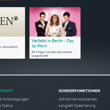
Verliebt in Berlin - Das
Ja-Wort
en demnächst
84 Folgen werden demnächst
ausgestrahlt
YOUTV
SONDERFUNKTIONEN
& Ankündigungen
Aufnahme-Assistenten
e Status
Langzeit-Speicherung