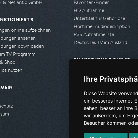
 & Netlantic GmbH
Favoriten-Finder
HD Aufnahme
Untertitel für Gehörlose
NKTIONIERT'S
Hörfilme, Audiodeskription
gen online aufzeichnen
RSS Aufnahmeliste
ndungen ansehen
Deutsches TV im Ausland
ndungen downloaden
 im TV Programm
SMARTPHONE & TABLET
 & Shop
los nutzen
iPhone, iPad App
Ihre Privatsphä
Android App
EMEIN
Diese Website verwend
PARTNER
ein besseres Internet-
schutz
Partnerliste
sehen, besser an Ihre 
ssum
Partner werden
wir außerdem, um Erge
Besucher kommen oder 