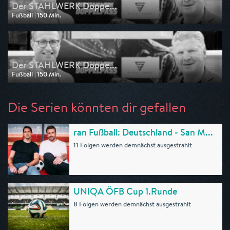
Der STAHLWERK Doppe...
Fußball | 150 Min.
Ausgestrahlt von Sport 1
am 04.05.2025, 11:00
Der STAHLWERK Doppe...
Fußball | 150 Min.
Ausgestrahlt von Sport 1
am 27.04.2025, 11:00
Die Serien könnten dir gefallen
ran Fußball: Deutschland - San M...
11 Folgen werden demnächst ausgestrahlt
UNIQA ÖFB Cup 1.Runde
8 Folgen werden demnächst ausgestrahlt