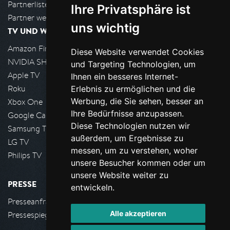
Partnerliste
Ihre Privatsphäre ist
Partner werden
uns wichtig
TV UND WOHNZIMMER
Amazon FireTV
Diese Website verwendet Cookies
NVIDIA SHIELD, Google TV
und Targeting Technologien, um
Apple TV
Ihnen ein besseres Internet-
Roku
Erlebnis zu ermöglichen und die
Werbung, die Sie sehen, besser an
Xbox One
Ihre Bedürfnisse anzupassen.
Google Cast
Diese Technologien nutzen wir
Samsung TV
außerdem, um Ergebnisse zu
LG TV
messen, um zu verstehen, woher
Philips TV
unsere Besucher kommen oder um
unsere Website weiter zu
PRESSE
entwickeln.
Presseanfrage stellen
Alle akzeptieren
Pressespiegel