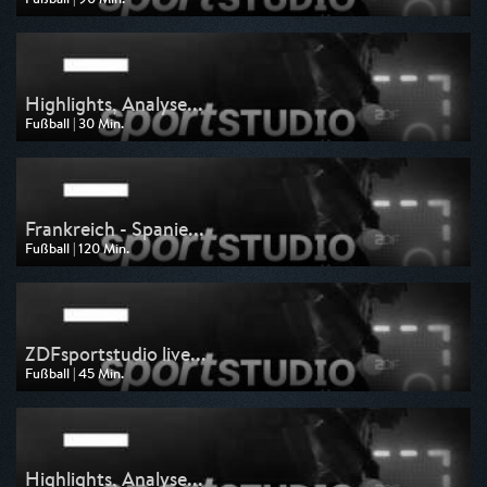
Ausgestrahlt von ZDF
am 19.07.2026, 19:30
Highlights, Analyse...
Fußball | 30 Min.
Ausgestrahlt von ZDF
am 14.07.2026, 23:00
Frankreich - Spanie...
Fußball | 120 Min.
Ausgestrahlt von ZDF
am 14.07.2026, 21:00
ZDFsportstudio live...
Fußball | 45 Min.
Ausgestrahlt von ZDF
am 14.07.2026, 20:15
Highlights, Analyse...