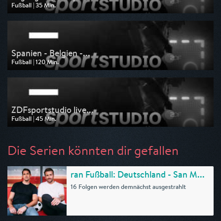
Fußball | 35 Min.
Ausgestrahlt von ZDF
am 10.07.2026, 23:00
Spanien - Belgien -...
Fußball | 120 Min.
Ausgestrahlt von ZDF
am 10.07.2026, 21:00
ZDFsportstudio live...
Fußball | 45 Min.
Ausgestrahlt von ZDF
am 10.07.2026, 20:15
Die Serien könnten dir gefallen
ran Fußball: Deutschland - San M...
16 Folgen werden demnächst ausgestrahlt