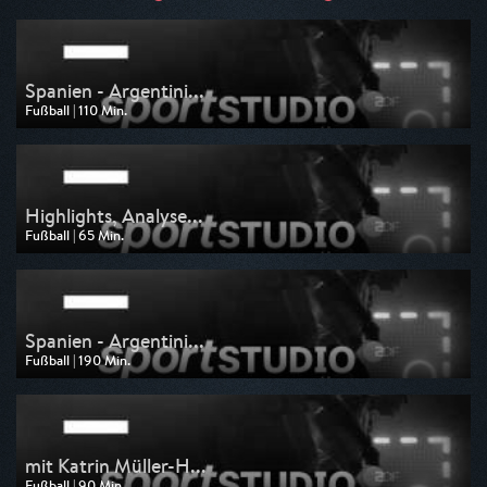
Spanien - Argentini...
Fußball | 110 Min.
Ausgestrahlt von ZDF
am 20.07.2026, 02:10
Highlights, Analyse...
Fußball | 65 Min.
Ausgestrahlt von ZDF
am 19.07.2026, 23:10
Spanien - Argentini...
Fußball | 190 Min.
Ausgestrahlt von ZDF
am 19.07.2026, 21:00
mit Katrin Müller-H...
Fußball | 90 Min.