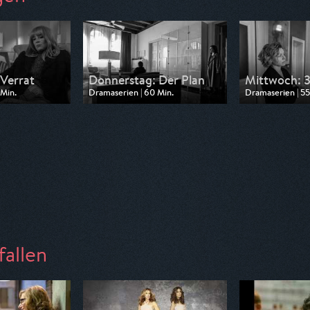
 Verrat
Donnerstag: Der Plan
Mittwoch: 
 Min.
Dramaserien | 60 Min.
Dramaserien | 55
 ZDF
Ausgestrahlt von ZDF
Ausgestrahlt vo
03:00
am 18.05.2026, 02:00
am 18.05.2026, 
fallen