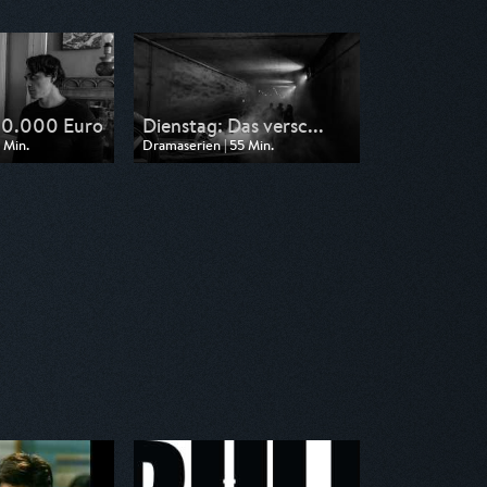
30.000 Euro
Dienstag: Das versc...
 Min.
Dramaserien | 55 Min.
n ZDF
Ausgestrahlt von ZDF
01:05
am 15.05.2026, 01:45