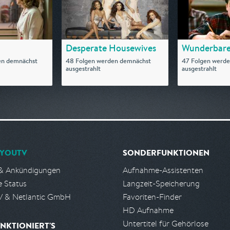
Desperate Housewives
Wunderbare
en demnächst
48 Folgen werden demnächst
47 Folgen werd
ausgestrahlt
ausgestrahlt
YOUTV
SONDERFUNKTIONEN
& Ankündigungen
Aufnahme-Assistenten
e Status
Langzeit-Speicherung
 & Netlantic GmbH
Favoriten-Finder
HD Aufnahme
Untertitel für Gehörlose
NKTIONIERT'S