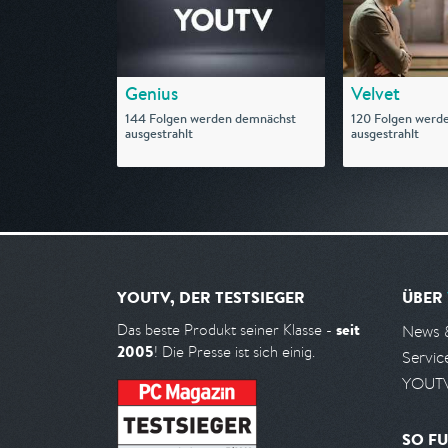
Genius
Velvet
144 Folgen werden demnächst
120 Folgen werd
ausgestrahlt
ausgestrahlt
YOUTV, DER TESTSIEGER
ÜBER
seit
Das beste Produkt seiner Klasse -
News 
2005
! Die Presse ist sich einig.
Servic
YOUTV
SO FU