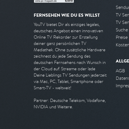
Sendun
TV Se
FERNSEHEN WIE DU ES WILLST
TV Se
YouTV bietet Dir als einziges legales,
Suche
deutsches Angebot einen innovativen
Preise
Online TV Rekorder zur Erstellung
deiner ganz persönlichen TV
Kosten
Mediathek. Ohne zusätzliche Hardware
zeichnest du jede Sendung des
ALLG
deutschen Fernsehens nach Wunsch in
der Cloud auf. Streame oder lade
AGB
Deine Lieblings TV Sendungen jederzeit
Daten
via Mac, PC, Tablet, Smartphone oder
Impre
Smart-TV - weltweit!
Partner: Deutsche Telekom, Vodafone,
NVIDIA und Weitere.