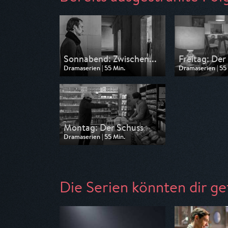
Sonnabend: Zwischen...
Freitag: Der
Dramaserien | 55 Min.
Dramaserien | 55
Ausgestrahlt von ZDF
Ausgestrahlt von
am 18.05.2026, 03:55
am 18.05.2026, 
Montag: Der Schuss
Dramaserien | 55 Min.
Ausgestrahlt von ZDF
am 15.05.2026, 00:50
Die Serien könnten dir ge