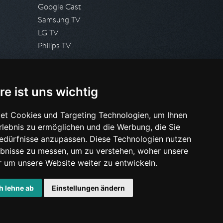
Google Cast
Samsung TV
LG TV
Philips TV
PRESSE
re ist uns wichtig
Presseanfrage stellen
Pressespiegel
et Cookies und Targeting Technologien, um Ihnen
Erlebnis zu ermöglichen und die Werbung, die Sie
HILFE & SUPPORT
Bedürfnisse anzupassen. Diese Technologien nutzen
Häufig gestellte Fragen
bnisse zu messen, um zu verstehen, woher unsere
Anfrage stellen
um unsere Website weiter zu entwickeln.
h lehne ab
Einstellungen ändern