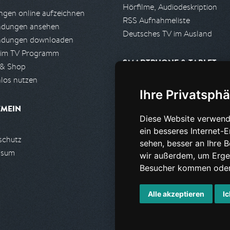
Hörfilme, Audiodeskription
gen online aufzeichnen
RSS Aufnahmeliste
ndungen ansehen
Deutsches TV im Ausland
ndungen downloaden
 im TV Programm
SMARTPHONE & TABLET
 & Shop
los nutzen
iPhone, iPad App
Ihre Privatsphä
Android App
EMEIN
Diese Website verwend
PARTNER
ein besseres Internet-
schutz
Partnerliste
sehen, besser an Ihre 
ssum
Partner werden
wir außerdem, um Erge
Besucher kommen oder 
Alle akzeptieren
Ic