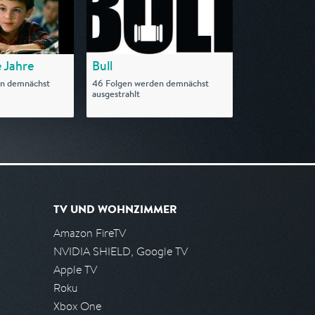
 Jahre
Bull
en demnächst
46 Folgen werden demnächst
ausgestrahlt
TV UND WOHNZIMMER
Amazon FireTV
NVIDIA SHIELD, Google TV
Apple TV
Roku
Xbox One