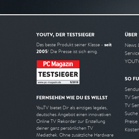
YOUTV, DER TESTSIEGER
ÜBER
seit
Das beste Produkt seiner Klasse -
News 
2005
! Die Presse ist sich einig.
Servic
YOUTV
SO FU
Sendun
TV Se
FERNSEHEN WIE DU ES WILLST
TV Se
YouTV bietet Dir als einziges legales,
Suche
deutsches Angebot einen innovativen
Preise
Online TV Rekorder zur Erstellung
deiner ganz persönlichen TV
Kosten
Mediathek. Ohne zusätzliche Hardware