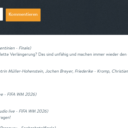
Kommentieren
entinien - Finale
)
plette Verlängerung? Das sind unfähig und machen immer wieder den g
trin Müller-Hohenstein, Jochen Breyer, Friederike - Kromp, Christia
ive - FIFA WM 2026
)
udio live - FIFA WM 2026
)
ragen!
Paraguay - Sechzehntelfinale
)