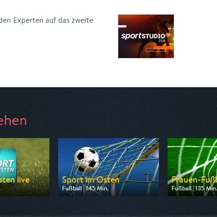
den Experten auf das zweite
ehen
ten live
Sport im Osten
Frauen-Fußba
Fußball | 145 Min.
Fußball | 135 Min
n WDR
Ausgestrahlt von MDR
Ausgestrahlt von
14:00
am 08.08.2026, 14:00
am 09.08.2026,