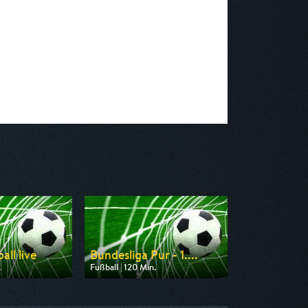
ll live
Bundesliga Pur - 1....
.
Fußball | 120 Min.
 rbb
Ausgestrahlt von Sport 1
 14:45
am 09.08.2026, 08:00