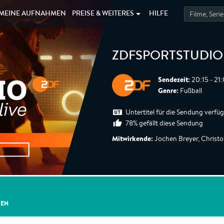
MEINE
AUFNAHMEN
PREISE &
WEITERES
HILFE
ZDFSPORTSTUDIO L
Sendezeit:
20:15 - 21
Genre:
Fußball
Untertitel für die Sendung verfü
78% gefällt diese Sendung
Mitwirkende:
Jochen Breyer, Christop
GEN