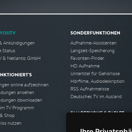
YOUTV
SONDERFUNKTIONEN
& Ankündigungen
Aufnahme-Assistenten
e Status
Langzeit-Speicherung
 & Netlantic GmbH
Favoriten-Finder
HD Aufnahme
Untertitel für Gehörlose
NKTIONIERT'S
Hörfilme, Audiodeskription
gen online aufzeichnen
RSS Aufnahmeliste
ndungen ansehen
Deutsches TV im Ausland
ndungen downloaden
 im TV Programm
SMARTPHONE & TABLET
 & Shop
los nutzen
iPhone, iPad App
Ihre Privatsphä
Android App