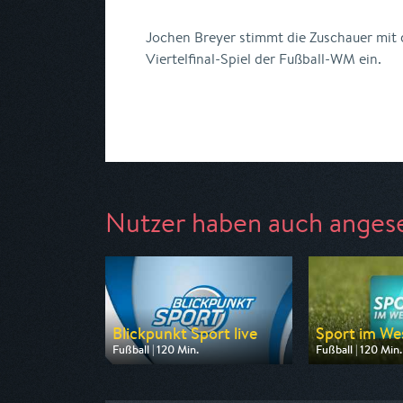
Jochen Breyer stimmt die Zuschauer mit 
Viertelfinal-Spiel der Fußball-WM ein.
Nutzer haben auch anges
Blickpunkt Sport live
Sport im Wes
Fußball | 120 Min.
Fußball | 120 Min.
Ausgestrahlt von BR
Ausgestrahlt vo
am 08.08.2026, 14:00
am 08.08.2026, 