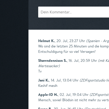
Helmut K.
,
20. Jul, 23:27 Uhr
(
Spanien - Arg
Wo sind die letzten 25 Minuten und die kom
Entschuldigung für so viel Versagen!
Shawndennison S.
,
16. Jul, 20:59 Uhr
(
mit Ka
Mertesacker
)
Tv
Jani K.
,
14. Jul, 13:04 Uhr
(
ZDFsportstudio l
Kashif masih
Apple-ID N.
,
02. Jul, 19:04 Uhr
(
ZDFsportst
Mensch, soviel Blödsin ist nicht mehr zu vert
Serge B.
,
30. Jun, 16:45 Uhr
(
Deutschland - 