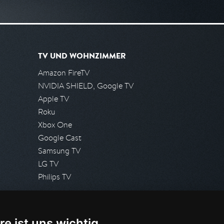
TV UND WOHNZIMMER
Amazon FireTV
NVIDIA SHIELD, Google TV
Apple TV
Roku
Xbox One
Google Cast
Samsung TV
LG TV
Philips TV
PRESSE
re ist uns wichtig
Presseanfrage stellen