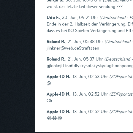
wo ist das letzte teil dieser sendung ???
Udo F.
,
30. Jun, 09:21 Uhr
(
Deutschland - P
Ende in der 2. Halbzeit der Verlängerung. E
dass es bei KO Spielen Verlängerung und El
Roland R.
,
21. Jun, 05:38 Uhr
(
Deutschland -
jlinkner@web.deStraftaten
Roland R.
,
21. Jun, 05:37 Uhr
(
Deutschland -
gjlonknjffkso6dlyskysotskyskydugihoohpooo
Apple-ID N.
,
13. Jun, 02:53 Uhr
(
ZDFsportst
@
Apple-ID N.
,
13. Jun, 02:52 Uhr
(
ZDFsportst
Ok
Apple-ID N.
,
13. Jun, 02:52 Uhr
(
ZDFsportst
😂😂😂