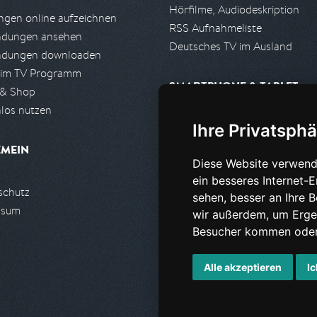
Hörfilme, Audiodeskription
gen online aufzeichnen
RSS Aufnahmeliste
ndungen ansehen
Deutsches TV im Ausland
ndungen downloaden
 im TV Programm
SMARTPHONE & TABLET
 & Shop
los nutzen
iPhone, iPad App
Ihre Privatsphä
Android App
EMEIN
Diese Website verwend
PARTNER
ein besseres Internet-
schutz
Partnerliste
sehen, besser an Ihre 
ssum
Partner werden
wir außerdem, um Erge
Besucher kommen oder 
Alle akzeptieren
Ic