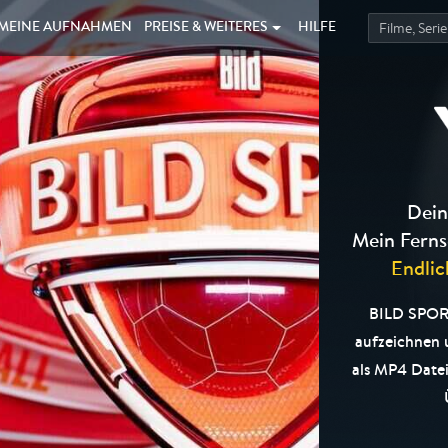
MEINE
AUFNAHMEN
PREISE &
WEITERES
HILFE
Dein
Mein Ferns
Endlic
BILD SPORT:
aufzeichnen
als MP4 Datei