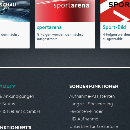
sportarena
Sport-Bild
n demnächst
8 Folgen werden demnächst
4 Folgen werde
ausgestrahlt
ausgestrahlt
YOUTV
SONDERFUNKTIONEN
& Ankündigungen
Aufnahme-Assistenten
e Status
Langzeit-Speicherung
 & Netlantic GmbH
Favoriten-Finder
HD Aufnahme
Untertitel für Gehörlose
NKTIONIERT'S