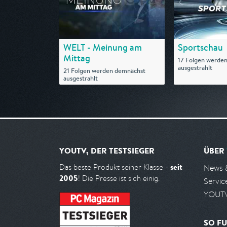
WELT - Meinung am
Sportschau
Mittag
17 Folgen werde
ausgestrahlt
21 Folgen werden demnächst
ausgestrahlt
YOUTV, DER TESTSIEGER
ÜBER
seit
Das beste Produkt seiner Klasse -
News 
2005
! Die Presse ist sich einig.
Servic
YOUTV
SO FU