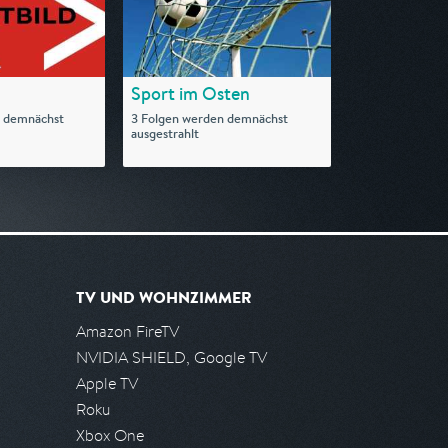
Sport im Osten
n demnächst
3 Folgen werden demnächst
ausgestrahlt
TV UND WOHNZIMMER
Amazon FireTV
NVIDIA SHIELD, Google TV
Apple TV
Roku
Xbox One