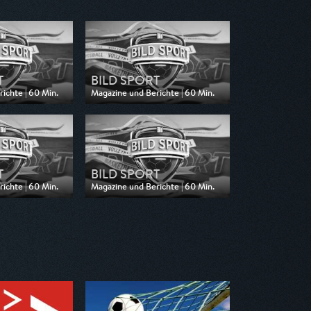
T
BILD SPORT
ichte | 60 Min.
Magazine und Berichte | 60 Min.
n WELT
Ausgestrahlt von WELT
14:00
am 26.04.2026, 14:00
T
BILD SPORT
ichte | 60 Min.
Magazine und Berichte | 60 Min.
n WELT
Ausgestrahlt von WELT
15:30
am 15.03.2026, 14:00