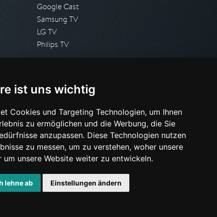
Google Cast
Samsung TV
LG TV
Philips TV
PRESSE
re ist uns wichtig
Presseanfrage stellen
Pressespiegel
et Cookies und Targeting Technologien, um Ihnen
Erlebnis zu ermöglichen und die Werbung, die Sie
HILFE & SUPPORT
Bedürfnisse anzupassen. Diese Technologien nutzen
Häufig gestellte Fragen
bnisse zu messen, um zu verstehen, woher unsere
Anfrage stellen
um unsere Website weiter zu entwickeln.
h lehne ab
Einstellungen ändern