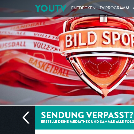
YOUTV
ENTDECKEN
TV PROGRAMM
SENDUNG VERPASST?
ERSTELLE DEINE MEDIATHEK UND SAMMLE ALLE
FOL