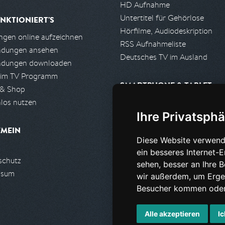
HD Aufnahme
Untertitel für Gehörlose
NKTIONIERT'S
Hörfilme, Audiodeskription
gen online aufzeichnen
RSS Aufnahmeliste
ndungen ansehen
Deutsches TV im Ausland
ndungen downloaden
 im TV Programm
SMARTPHONE & TABLET
 & Shop
los nutzen
iPhone, iPad App
Ihre Privatsphä
Android App
EMEIN
Diese Website verwend
PARTNER
ein besseres Internet-
schutz
Partnerliste
sehen, besser an Ihre 
ssum
Partner werden
wir außerdem, um Erge
Besucher kommen oder 
Alle akzeptieren
Ic