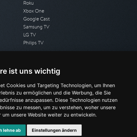
Roku
Xbox One
Google Cast
Samsung TV
LG TV
Philips TV
PRESSE
re ist uns wichtig
Presseanfrage stellen
Pressespiegel
et Cookies und Targeting Technologien, um Ihnen
Erlebnis zu ermöglichen und die Werbung, die Sie
HILFE & SUPPORT
Bedürfnisse anzupassen. Diese Technologien nutzen
Häufig gestellte Fragen
bnisse zu messen, um zu verstehen, woher unsere
Anfrage stellen
um unsere Website weiter zu entwickeln.
h lehne ab
Einstellungen ändern