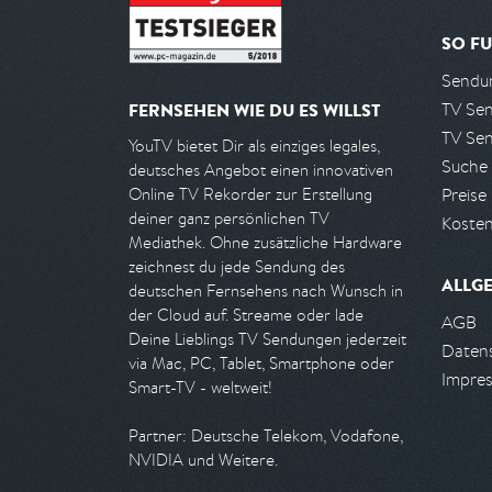
SO FU
Sendun
TV Se
FERNSEHEN WIE DU ES WILLST
TV Se
YouTV bietet Dir als einziges legales,
Suche
deutsches Angebot einen innovativen
Preise
Online TV Rekorder zur Erstellung
deiner ganz persönlichen TV
Kosten
Mediathek. Ohne zusätzliche Hardware
zeichnest du jede Sendung des
ALLG
deutschen Fernsehens nach Wunsch in
der Cloud auf. Streame oder lade
AGB
Deine Lieblings TV Sendungen jederzeit
Daten
via Mac, PC, Tablet, Smartphone oder
Impre
Smart-TV - weltweit!
Partner: Deutsche Telekom, Vodafone,
NVIDIA und Weitere.