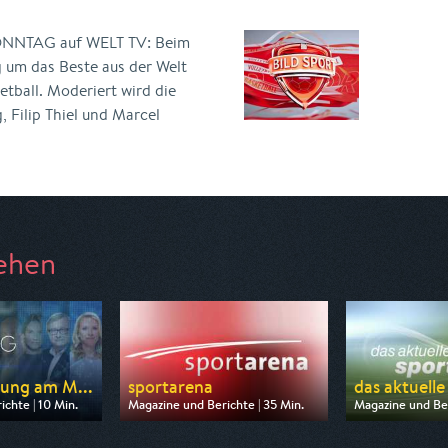
NNTAG auf WELT TV: Beim
 um das Beste aus der Welt
etball. Moderiert wird die
 Filip Thiel und Marcel
ehen
ung am M...
sportarena
das aktuelle 
chte | 10 Min.
Magazine und Berichte | 35 Min.
Magazine und Ber
n WELT
Ausgestrahlt von SR Fernsehen
Ausgestrahlt vo
12:20
am 09.08.2026, 21:45
am 22.08.2026, 