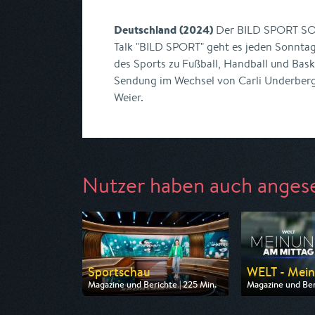
Deutschland (2024)
Der BILD SPORT SO
Talk "BILD SPORT" geht es jeden Sonntag
des Sports zu Fußball, Handball und Bask
Sendung im Wechsel von Carli Underberg,
Weier.
Nutzer haben auch anges
Sportschau
WELT - Mein
Magazine und Berichte | 225 Min.
Magazine und Beri
Ausgestrahlt von ARD
Ausgestrahlt vo
am 09.08.2026, 15:30
am 10.08.2026, 