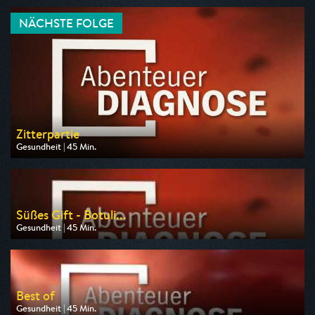
NÄCHSTE FOLGE
Zitterpartie
Gesundheit | 45 Min.
Ausgestrahlt von HR
am 10.08.2026, 20:15
Süßes Gift - Botuli...
Gesundheit | 45 Min.
Ausgestrahlt von HR
am 17.08.2026, 20:15
Best of
Gesundheit | 45 Min.