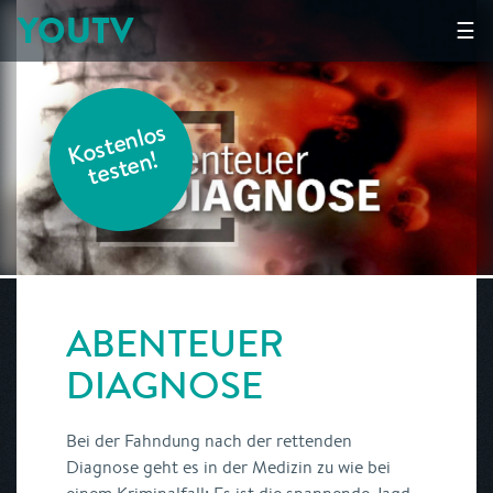
YOUTV
☰
K
o
s
t
e
nl
o
s
t
e
s
t
e
n!
ABENTEUER
DIAGNOSE
Bei der Fahndung nach der rettenden
Diagnose geht es in der Medizin zu wie bei