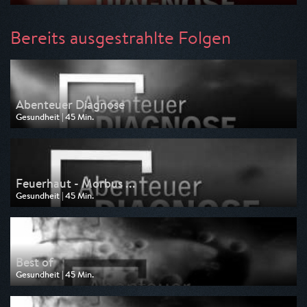
Ausgestrahlt von Tagesschau24
am 17.08.2026, 20:30
Bereits ausgestrahlte Folgen
Abenteuer Diagnose
Gesundheit | 45 Min.
Ausgestrahlt von NDR
am 04.08.2026, 20:15
Feuerhaut - Morbus ...
Gesundheit | 45 Min.
Ausgestrahlt von HR
am 03.08.2026, 20:15
Best of
Gesundheit | 45 Min.
Ausgestrahlt von Tagesschau24
am 03.08.2026, 20:15