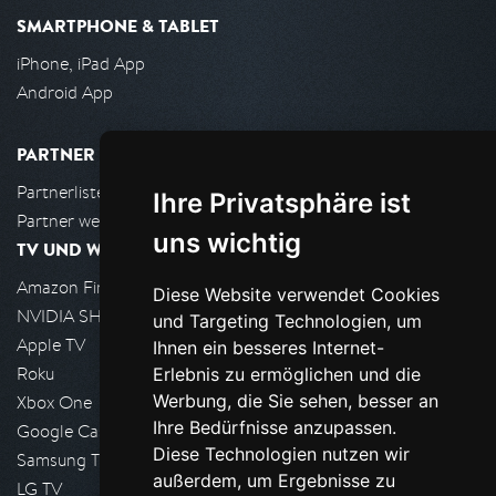
SMARTPHONE & TABLET
iPhone, iPad App
Android App
PARTNER
Partnerliste
Ihre Privatsphäre ist
Partner werden
uns wichtig
TV UND WOHNZIMMER
Amazon FireTV
Diese Website verwendet Cookies
NVIDIA SHIELD, Google TV
und Targeting Technologien, um
Apple TV
Ihnen ein besseres Internet-
Roku
Erlebnis zu ermöglichen und die
Werbung, die Sie sehen, besser an
Xbox One
Ihre Bedürfnisse anzupassen.
Google Cast
Diese Technologien nutzen wir
Samsung TV
außerdem, um Ergebnisse zu
LG TV