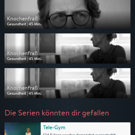
Knochenfraß
Gesundheit | 45 Min.
Ausgestrahlt von SR Fernsehen
am 18.07.2026, 15:15
Knochenfraß
Gesundheit | 45 Min.
Ausgestrahlt von SR Fernsehen
am 15.07.2026, 21:00
Knochenfraß
Gesundheit | 45 Min.
Ausgestrahlt von SWR
am 15.07.2026, 21:00
Die Serien könnten dir gefallen
Tele-Gym
124 Folgen werden demnächst ausgestrahlt