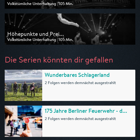
Volkstümliche Unterhaltung | 105 Min.
Ausgestrahlt von SR Fernsehen
am 28.12.2025, 20:15
Höhepunkte und Prei...
Volkstümliche Unterhaltung | 105 Min.
Ausgestrahlt von ARD
am 26.12.2025, 13:55
Die Serien könnten dir gefallen
Wunderbares Schlagerland
2 Folgen werden demnächst ausgestrahlt
175 Jahre Berliner Feuerwehr - d...
2 Folgen werden demnächst ausgestrahlt