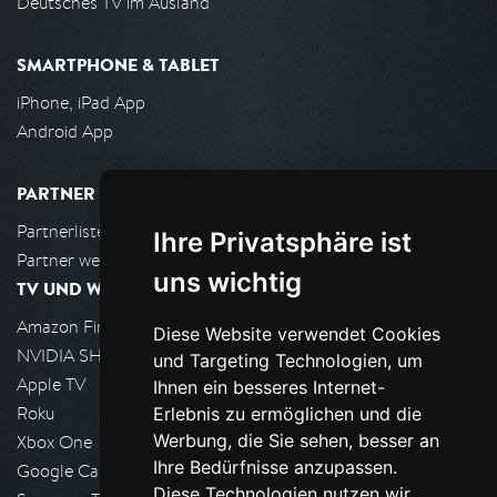
Deutsches TV im Ausland
SMARTPHONE & TABLET
iPhone, iPad App
Android App
PARTNER
Partnerliste
Ihre Privatsphäre ist
Partner werden
uns wichtig
TV UND WOHNZIMMER
Amazon FireTV
Diese Website verwendet Cookies
NVIDIA SHIELD, Google TV
und Targeting Technologien, um
Apple TV
Ihnen ein besseres Internet-
Roku
Erlebnis zu ermöglichen und die
Werbung, die Sie sehen, besser an
Xbox One
Ihre Bedürfnisse anzupassen.
Google Cast
Diese Technologien nutzen wir