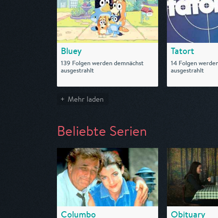
Bluey
Tatort
139 Folgen werden demnächst
14 Folgen werde
ausgestrahlt
ausgestrahlt
Mehr laden
Beliebte Serien
Columbo
Obituary