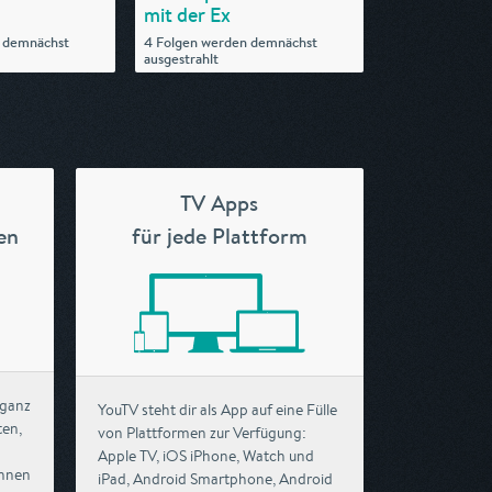
mit der Ex
 demnächst
4 Folgen werden demnächst
ausgestrahlt
TV Apps
en
für jede Plattform
 ganz
YouTV steht dir als App auf eine Fülle
ten,
von Plattformen zur Verfügung:
Apple TV, iOS iPhone, Watch und
chnen
iPad, Android Smartphone, Android