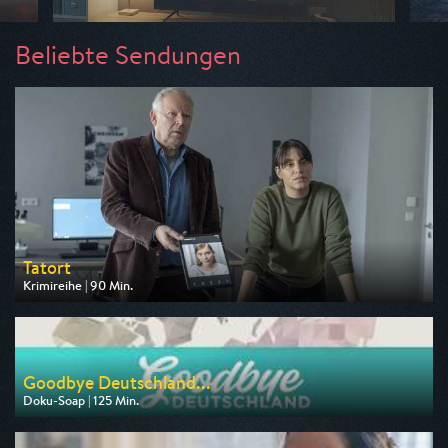
Beliebte Sendungen
Tatort
Krimireihe | 90 Min.
Ausgestrahlt von ARD
am 09.08.2026, 20:15
Goodbye Deutschland...
Doku-Soap | 125 Min.
Ausgestrahlt von VOX
am 10.08.2026, 20:15