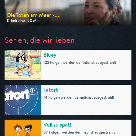
Die Toten am Meer -...
Krimireihe | 90 Min.
Ausgestrahlt von ARD
am 08.08.2026, 20:15
Serien, die wir lieben
Bluey
122 Folgen werden demnächst ausgestrahlt
Tatort
14 Folgen werden demnächst ausgestrahlt
Voll zu spät!
67 Folgen werden demnächst ausgestrahlt