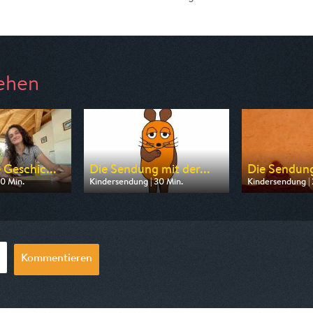
ehen
Geschic...
Die Sendung mit der...
Die Sendung
10 Min.
Kindersendung | 30 Min.
Kindersendung | 
n ARD
Ausgestrahlt von NDR
Ausgestrahlt vo
08:45
am 08.08.2026, 07:00
am 07.08.2026,
Kommentieren