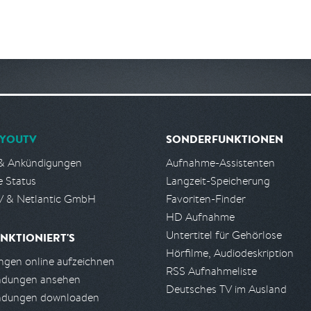
YOUTV
SONDERFUNKTIONEN
& Ankündigungen
Aufnahme-Assistenten
e Status
Langzeit-Speicherung
 & Netlantic GmbH
Favoriten-Finder
HD Aufnahme
Untertitel für Gehörlose
NKTIONIERT'S
Hörfilme, Audiodeskription
gen online aufzeichnen
RSS Aufnahmeliste
ndungen ansehen
Deutsches TV im Ausland
ndungen downloaden