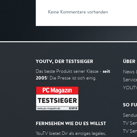
Keine Kommentare vorhanden
YOUTV, DER TESTSIEGER
ÜBER
seit
Das beste Produkt seiner Klasse -
News 
2005
! Die Presse ist sich einig.
Servic
YOUTV
SO FU
Sendun
TV Se
FERNSEHEN WIE DU ES WILLST
TV Se
YouTV bietet Dir als einziges legales,