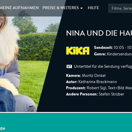
MEINE
AUFNAHMEN
PREISE &
WEITERES
HILFE
NINA UND DIE HA
Sendezeit:
10:05 - 10
Genre:
Kindersendung
Untertitel für die Sendung verfü
Kamera:
Moritz Dinkel
Autor:
Katharina Brackmann
Produzent:
Robert Sigl, Text+Bild M
Andere Personen:
Stefan Strüber
GEN