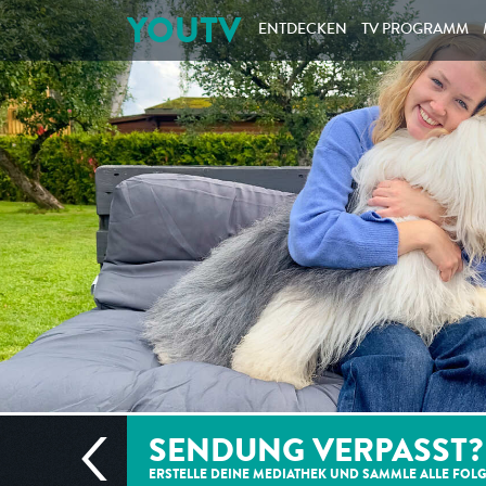
YOUTV
ENTDECKEN
TV PROGRAMM
SENDUNG VERPASST?
ERSTELLE DEINE MEDIATHEK UND SAMMLE ALLE
FOL