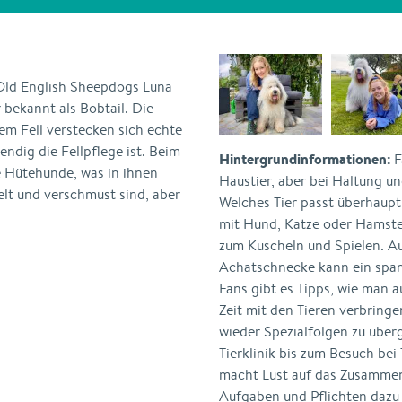
 Old English Sheepdogs Luna
 bekannt als Bobtail. Die
em Fell verstecken sich echte
endig die Fellpflege ist. Beim
Hintergrundinformationen:
F
 Hütehunde, was in ihnen
Haustier, aber bei Haltung un
ielt und verschmust sind, aber
Welches Tier passt überhaupt
mit Hund, Katze oder Hamster
zum Kuscheln und Spielen. A
Achatschnecke kann ein span
Fans gibt es Tipps, wie man 
Zeit mit den Tieren verbring
wieder Spezialfolgen zu übe
Tierklinik bis zum Besuch bei
macht Lust auf das Zusammen
Aufgaben und Pflichten dazu