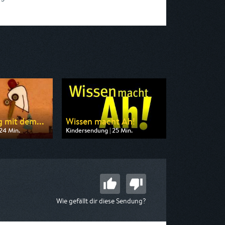
 mit dem...
Wissen macht Ah!
24 Min.
Kindersendung | 25 Min.
n KiKA
Ausgestrahlt von ARD alpha
 06:55
am 09.08.2026, 07:30
Wie gefällt dir diese Sendung?