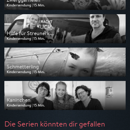
Kindersendung | 15 Min.
Ausgestrahlt von KiKA
am 16.05.2026, 10:05
Hilfe für Streunerk...
Kindersendung | 15 Min.
Ausgestrahlt von ARD
am 25.04.2026, 07:40
Schmetterling
Kindersendung | 15 Min.
Ausgestrahlt von KiKA
am 11.04.2026, 10:05
Kaninchen
Kindersendung | 15 Min.
Ausgestrahlt von KiKA
am 04.04.2026, 10:05
Die Serien könnten dir gefallen