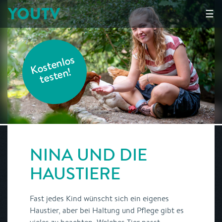
YOUTV
☰
K
o
s
t
e
nl
o
s
t
e
s
t
e
n!
NINA UND DIE
HAUSTIERE
Fast jedes Kind wünscht sich ein eigenes
Haustier, aber bei Haltung und Pflege gibt es