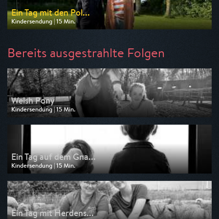
Ein Tag mit den Pol...
Kindersendung | 15 Min.
Ausgestrahlt von KiKA
am 29.08.2026, 10:05
Bereits ausgestrahlte Folgen
Welsh Pony
Kindersendung | 15 Min.
Ausgestrahlt von KiKA
am 25.07.2026, 10:05
Ein Tag auf dem Gna...
Kindersendung | 15 Min.
Ausgestrahlt von ARD
am 11.07.2026, 07:40
Ein Tag mit Herdens...