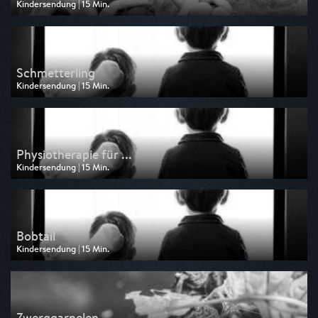
Kindersendung | 15 Min.
Ausgestrahlt von KiKA
am 04.07.2026, 10:05
Schmetterling
Kindersendung | 15 Min.
Ausgestrahlt von ARD
am 20.06.2026, 07:40
Physiotherapie für ...
Kindersendung | 15 Min.
Ausgestrahlt von KiKA
am 13.06.2026, 10:05
Bobtail
Kindersendung | 15 Min.
Ausgestrahlt von ARD
am 30.05.2026, 07:40
Zwerggarnelen