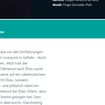
Musik:
Hugo Gonzalez-Pioli
GEN
ate vor den Entführungen
n Liverpool in Gefahr - doch
n. Jetzt holt die
Clémence nach Élias sucht
hoenix auf ein Lebenszeichen
ht Élias, sondern
 und plötzlich steht ein
kennt bei Élias' Eltern, dass
Familie gezogen hat: Sein
m überrascht. Gleichzeitig