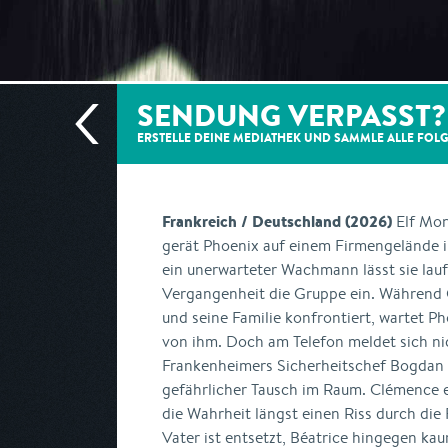
SENDUNG VERPASST?
ERSTELLE DEINE MEDIATHEK UND SAMMLE ALLE
FOL
Frankreich / Deutschland (2026)
Elf Mon
gerät Phoenix auf einem Firmengelände i
ein unerwarteter Wachmann lässt sie laufe
Vergangenheit die Gruppe ein. Während 
und seine Familie konfrontiert, wartet P
von ihm. Doch am Telefon meldet sich nic
Frankenheimers Sicherheitschef Bogdan -
gefährlicher Tausch im Raum. Clémence er
die Wahrheit längst einen Riss durch die 
Vater ist entsetzt, Béatrice hingegen kau