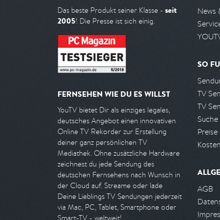
seit
Das beste Produkt seiner Klasse -
News 
2005
! Die Presse ist sich einig.
Servic
YOUTV
SO FU
Sendun
TV Se
FERNSEHEN WIE DU ES WILLST
TV Se
YouTV bietet Dir als einziges legales,
Suche
deutsches Angebot einen innovativen
Preise
Online TV Rekorder zur Erstellung
deiner ganz persönlichen TV
Kosten
Mediathek. Ohne zusätzliche Hardware
zeichnest du jede Sendung des
ALLG
deutschen Fernsehens nach Wunsch in
der Cloud auf. Streame oder lade
AGB
Deine Lieblings TV Sendungen jederzeit
Daten
via Mac, PC, Tablet, Smartphone oder
Impre
Smart-TV - weltweit!