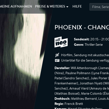
MEINE
AUFNAHMEN
PREISE &
WEITERES
HILFE
PHOENIX - CHANG
Sendezeit:
20:15 - 21:0
Genre:
Thriller-Serie
Hörfilm, Sendung mit akustische
Untertitel für die Sendung verfü
Darsteller:
Will Attenborough (James),
(Nina), Pauline Pollmann (Lyne Fran
Paitel (Sandro Sanchez), Jules Pori
Frankenheimer), Jonathan Nyati (Wil
Sanchez), Arnaud Viard (Amaury de 
(Mathias Boissel), Marie Colomb (Éloï
Drehbuch:
Matthieu Bernard, Louis A
Regie:
Franck Brett
Kamera:
Magali Silvestre de Sacy