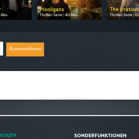
r
Hooligans
The Irrationa
 Min.
Thriller-Serie | 40 Min.
Thriller-Serie | 6
n HR
Ausgestrahlt von One
Ausgestrahlt von
 00:40
am 14.08.2026, 22:55
am 15.08.2026, 
Kommentieren
YOUTV
SONDERFUNKTIONEN