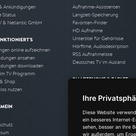
& Ankündigungen
Aufnahme-Assistenten
e Status
Langzeit-Speicherung
 & Netlantic GmbH
Favoriten-Finder
HD Aufnahme
Untertitel für Gehörlose
NKTIONIERT'S
Hörfilme, Audiodeskription
gen online aufzeichnen
RSS Aufnahmeliste
ndungen ansehen
Deutsches TV im Ausland
ndungen downloaden
 im TV Programm
SMARTPHONE & TABLET
 & Shop
los nutzen
iPhone, iPad App
Ihre Privatsphä
Android App
EMEIN
Diese Website verwend
PARTNER
ein besseres Internet-
schutz
Partnerliste
sehen, besser an Ihre 
ssum
Partner werden
wir außerdem, um Erge