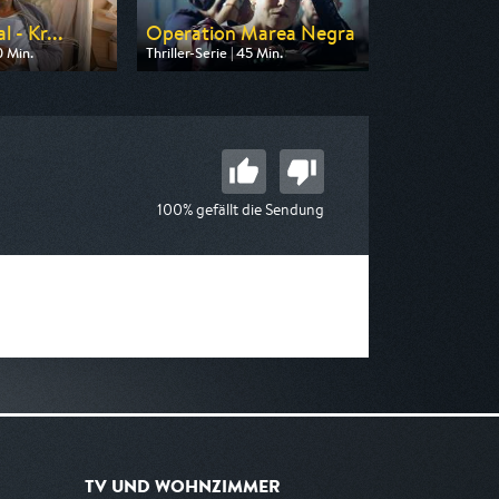
l - Kr...
Operation Marea Negra
0 Min.
Thriller-Serie | 45 Min.
 Kabel 1
Ausgestrahlt von ZDF neo
00:15
am 14.08.2026, 03:05
100% gefällt die Sendung
TV UND WOHNZIMMER