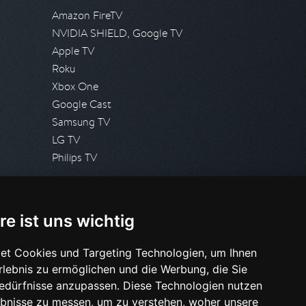
Amazon FireTV
NVIDIA SHIELD, Google TV
Apple TV
Roku
Xbox One
Google Cast
Samsung TV
LG TV
Philips TV
PRESSE
re ist uns wichtig
Presseanfrage stellen
Pressespiegel
et Cookies und Targeting Technologien, um Ihnen
Erlebnis zu ermöglichen und die Werbung, die Sie
HILFE & SUPPORT
Bedürfnisse anzupassen. Diese Technologien nutzen
Häufig gestellte Fragen
bnisse zu messen, um zu verstehen, woher unsere