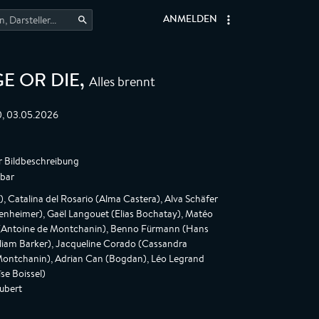
ANMELDEN
Alles brennt
E OR DIE
,
0, 03.05.2026
r Bildbeschreibung
gbar
 Catalina del Rosario (Alma Castera), Alva Schäfer
kenheimer), Gaël Langouet (Elias Bochatay), Matéo
er (Antoine de Montchanin), Benno Fürmann (Hans
liam Barker), Jacqueline Corado (Cassandra
Montchanin), Adrian Can (Bogdan), Léo Legrand
se Boissel)
ubert