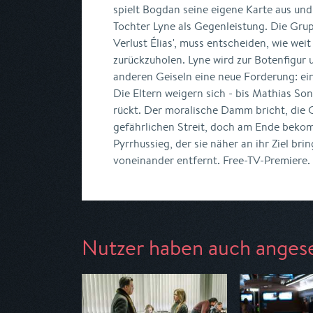
spielt Bogdan seine eigene Karte aus un
Tochter Lyne als Gegenleistung. Die Gru
Verlust Élias', muss entscheiden, wie weit
zurückzuholen. Lyne wird zur Botenfigur 
anderen Geiseln eine neue Forderung: ei
Die Eltern weigern sich - bis Mathias So
rückt. Der moralische Damm bricht, die 
gefährlichen Streit, doch am Ende bekomm
Pyrrhussieg, der sie näher an ihr Ziel bri
voneinander entfernt. Free-TV-Premiere.
Nutzer haben auch anges