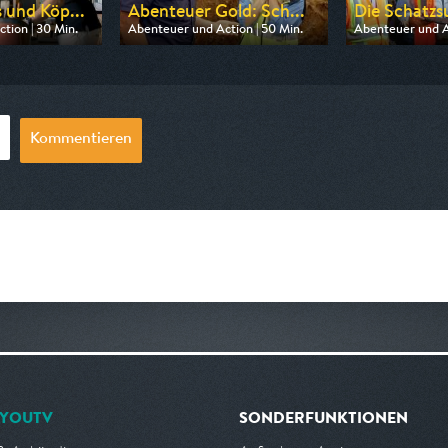
 und Köp...
Abenteuer Gold: Sch...
Die Schatzsu
tion | 30 Min.
Abenteuer und Action | 50 Min.
Abenteuer und Ac
arte
Ausgestrahlt von Kabel eins Doku
Ausgestrahlt von
03:40
am 07.08.2026, 09:30
am 09.08.2026,
Kommentieren
YOUTV
SONDERFUNKTIONEN