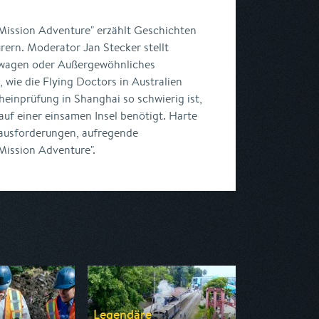
Mission Adventure" erzählt Geschichten
ern. Moderator Jan Stecker stellt
 wagen oder Außergewöhnliches
, wie die Flying Doctors in Australien
heinprüfung in Shanghai so schwierig ist,
uf einer einsamen Insel benötigt. Harte
ausforderungen, aufregende
"Mission Adventure".
Legendäre