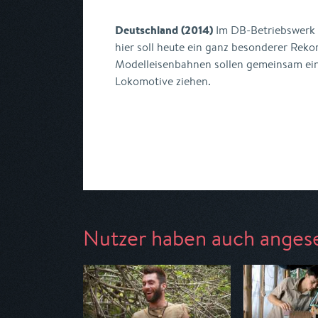
Deutschland (2014)
Im DB-Betriebswerk 
hier soll heute ein ganz besonderer Reko
Modelleisenbahnen sollen gemeinsam ei
Lokomotive ziehen.
Nutzer haben auch anges