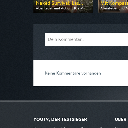
Naked Survival: Las...
Mit Kompass
Abenteuer und Action | 102 Min.
Abenteuer und Ac
Ausgestrahlt von DMAX
Ausgestrahlt von 
am 08.08.2026, 00:18
am 11.08.2026, 
Keine Kommentare vorhanden
YOUTV, DER TESTSIEGER
ÜBER