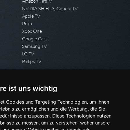
Amazon FireTV
NVIDIA SHIELD, Google TV
Apple TV
Roku
Xbox One
Google Cast
Samsung TV
LG TV
Philips TV
PRESSE
re ist uns wichtig
Presseanfrage stellen
Pressespiegel
et Cookies und Targeting Technologien, um Ihnen
Erlebnis zu ermöglichen und die Werbung, die Sie
HILFE & SUPPORT
Bedürfnisse anzupassen. Diese Technologien nutzen
Häufig gestellte Fragen
bnisse zu messen, um zu verstehen, woher unsere
Anfrage stellen
um unsere Website weiter zu entwickeln.