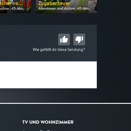
cher vo...
Zugabenteuer
tion | 45 Min.
Abenteuer und Action | 45 Min.
 Kabel eins Doku
Ausgestrahlt von Phoenix
 18:40
am 15.08.2026, 22:30
Wie gefällt dir diese Sendung?
TV UND WOHNZIMMER