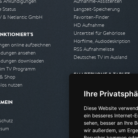
& Ankündigungen
Aufnahme-Assistenten
e Status
Langzeit-Speicherung
 & Netlantic GmbH
Favoriten-Finder
HD Aufnahme
Untertitel für Gehörlose
NKTIONIERT'S
Hörfilme, Audiodeskription
gen online aufzeichnen
RSS Aufnahmeliste
ndungen ansehen
Deutsches TV im Ausland
ndungen downloaden
 im TV Programm
SMARTPHONE & TABLET
 & Shop
los nutzen
iPhone, iPad App
Ihre Privatsphä
Android App
EMEIN
Diese Website verwend
PARTNER
ein besseres Internet-
schutz
Partnerliste
sehen, besser an Ihre 
ssum
Partner werden
wir außerdem, um Erge
Besucher kommen oder 