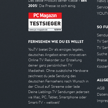
seit
Das beste Produkt seiner Klasse -
News 
2005
! Die Presse ist sich einig.
Servic
YOUTV
SO FU
Sendun
TV Se
FERNSEHEN WIE DU ES WILLST
TV Se
YouTV bietet Dir als einziges legales,
Suche
deutsches Angebot einen innovativen
Preise
Online TV Rekorder zur Erstellung
deiner ganz persönlichen TV
Kosten
Mediathek. Ohne zusätzliche Hardware
zeichnest du jede Sendung des
ALLG
deutschen Fernsehens nach Wunsch in
der Cloud auf. Streame oder lade
AGB
Deine Lieblings TV Sendungen jederzeit
Daten
via Mac, PC, Tablet, Smartphone oder
Impre
Smart-TV - weltweit!