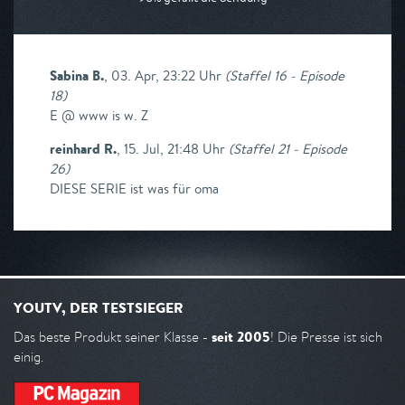
Sabina B.
,
03. Apr, 23:22 Uhr
(
Staffel 16 - Episode
18
)
E @ www is w. Z
reinhard R.
,
15. Jul, 21:48 Uhr
(
Staffel 21 - Episode
26
)
DIESE SERIE ist was für oma
YOUTV, DER TESTSIEGER
seit 2005
Das beste Produkt seiner Klasse -
! Die Presse ist sich
einig.