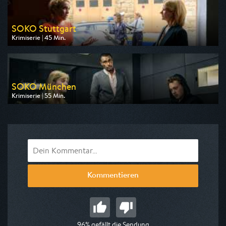
SOKO Stuttgart
Krimiserie | 45 Min.
Ausgestrahlt von ZDF
am 07.08.2026, 11:15
SOKO München
Krimiserie | 55 Min.
Ausgestrahlt von ZDF
am 08.08.2026, 18:05
Kommentieren
96% gefällt die Sendung