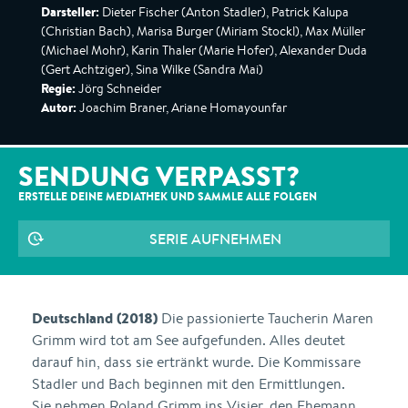
Darsteller:
Dieter Fischer (Anton Stadler), Patrick Kalupa
(Christian Bach), Marisa Burger (Miriam Stockl), Max Müller
(Michael Mohr), Karin Thaler (Marie Hofer), Alexander Duda
(Gert Achtziger), Sina Wilke (Sandra Mai)
Regie:
Jörg Schneider
Autor:
Joachim Braner, Ariane Homayounfar
SENDUNG VERPASST?
ERSTELLE DEINE MEDIATHEK UND SAMMLE ALLE
FOLGEN
SERIE AUFNEHMEN
Deutschland (2018)
Die passionierte Taucherin Maren
Grimm wird tot am See aufgefunden. Alles deutet
darauf hin, dass sie ertränkt wurde. Die Kommissare
Stadler und Bach beginnen mit den Ermittlungen.
Sie nehmen Roland Grimm ins Visier, den Ehemann