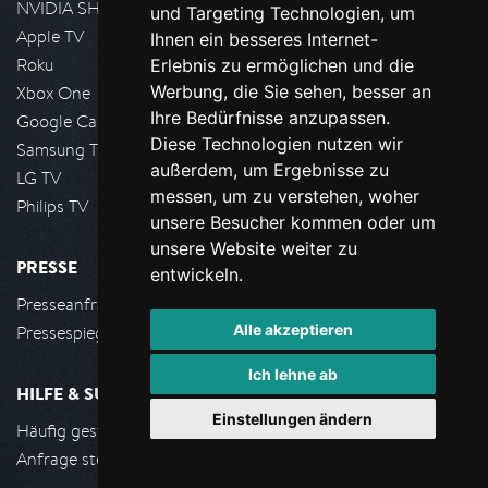
NVIDIA SHIELD, Google TV
und Targeting Technologien, um
Apple TV
Ihnen ein besseres Internet-
Roku
Erlebnis zu ermöglichen und die
Werbung, die Sie sehen, besser an
Xbox One
Ihre Bedürfnisse anzupassen.
Google Cast
Diese Technologien nutzen wir
Samsung TV
außerdem, um Ergebnisse zu
LG TV
messen, um zu verstehen, woher
Philips TV
unsere Besucher kommen oder um
unsere Website weiter zu
PRESSE
entwickeln.
Presseanfrage stellen
Alle akzeptieren
Pressespiegel
Ich lehne ab
HILFE & SUPPORT
Einstellungen ändern
Häufig gestellte Fragen
Anfrage stellen