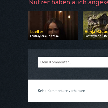
Nutzer haben auch anges
Lucifer
Ronja Räube
Fantasyserie | 55 Min.
Fantasyserie | 40
Ausgestrahlt von Super RTL
Ausgestrahlt vo
am 09.08.2026, 20:15
am 09.08.2026, 
Keine Kommentare vorhanden