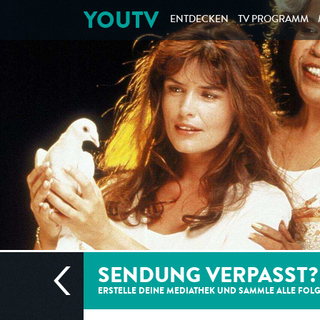
YOUTV
ENTDECKEN
TV PROGRAMM
SENDUNG VERPASST?
ERSTELLE DEINE MEDIATHEK UND SAMMLE ALLE
FOL