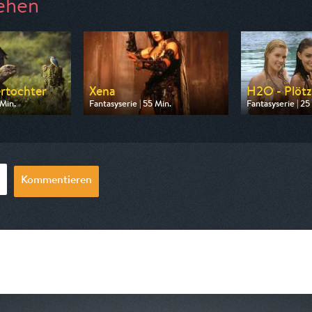
ehen
rtochter
Xena
H2O - Plötz
 Min.
Fantasyserie | 55 Min.
Fantasyserie | 25
n MDR
Ausgestrahlt von Tele 5
Ausgestrahlt vo
10:05
am 08.08.2026, 17:30
am 07.08.2026, 
Kommentieren