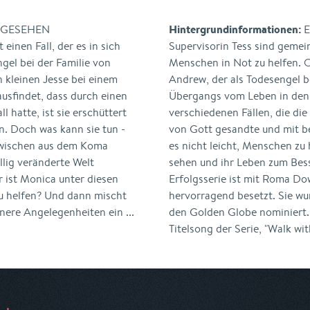
Hintergrundinformationen:
STGESEHEN
E
n Fall, der es in sich
Supervisorin Tess sind geme
ngel bei der Familie von
Menschen in Not zu helfen. O
 kleinen Jesse bei einem
Andrew, der als Todesengel
usfindet, dass durch einen
Übergangs vom Leben in den T
 hatte, ist sie erschüttert
verschiedenen Fällen, die die 
n. Doch was kann sie tun -
von Gott gesandte und mit b
nzwischen aus dem Koma
es nicht leicht, Menschen zu 
llig veränderte Welt
sehen und ihr Leben zum Bes
er ist Monica unter diesen
Erfolgsserie ist mit Roma Do
zu helfen? Und dann mischt
hervorragend besetzt. Sie wu
nere Angelegenheiten ein ...
den Golden Globe nominiert.
Titelsong der Serie, "Walk wit