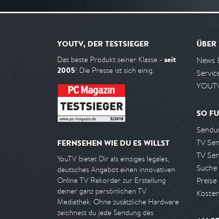
YOUTV, DER TESTSIEGER
ÜBER
seit
Das beste Produkt seiner Klasse -
News 
2005
! Die Presse ist sich einig.
Servic
YOUTV
SO FU
Sendun
TV Se
FERNSEHEN WIE DU ES WILLST
TV Se
YouTV bietet Dir als einziges legales,
Suche
deutsches Angebot einen innovativen
Preise
Online TV Rekorder zur Erstellung
deiner ganz persönlichen TV
Kosten
Mediathek. Ohne zusätzliche Hardware
zeichnest du jede Sendung des