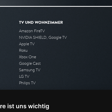
TV UND WOHNZIMMER
Amazon FireTV
NVIDIA SHIELD, Google TV
Apple TV
Roku
Xbox One
Google Cast
Samsung TV
LG TV
Philips TV
PRESSE
re ist uns wichtig
Presseanfrage stellen
Pressespiegel