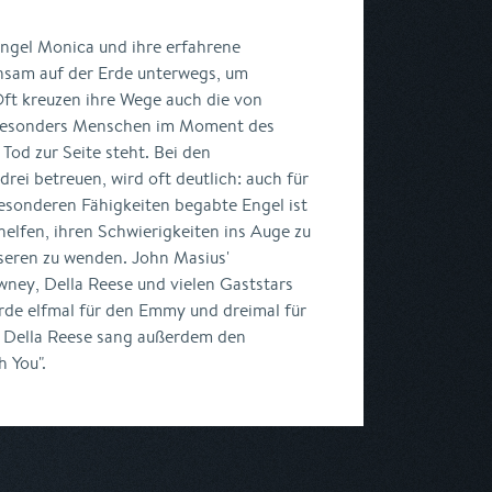
ngel Monica und ihre erfahrene
insam auf der Erde unterwegs, um
ft kreuzen ihre Wege auch die von
 besonders Menschen im Moment des
od zur Seite steht. Bei den
drei betreuen, wird oft deutlich: auch für
esonderen Fähigkeiten begabte Engel ist
helfen, ihren Schwierigkeiten ins Auge zu
seren zu wenden. John Masius'
wney, Della Reese und vielen Gaststars
rde elfmal für den Emmy und dreimal für
 Della Reese sang außerdem den
h You".