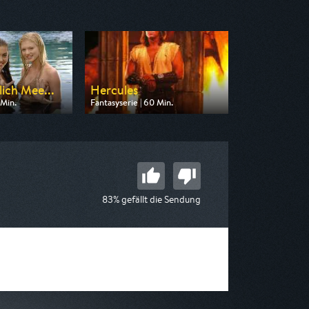
lich Mee...
Hercules
 Min.
Fantasyserie | 60 Min.
n KiKA
Ausgestrahlt von Tele 5
15:00
am 08.08.2026, 14:30
83% gefällt die Sendung