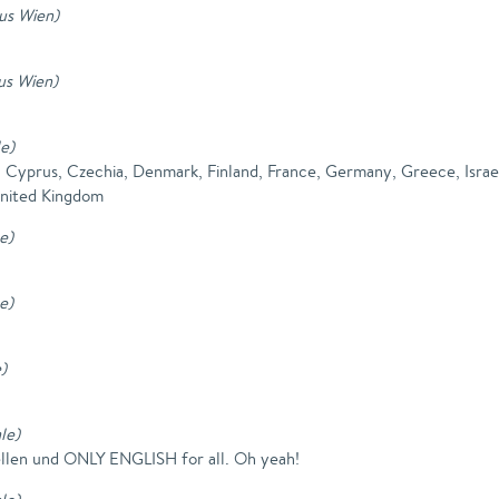
aus Wien
)
aus Wien
)
le
)
ia, Cyprus, Czechia, Denmark, Finland, France, Germany, Greece, Israel
United Kingdom
le
)
le
)
e
)
le
)
llen und ONLY ENGLISH for all. Oh yeah!