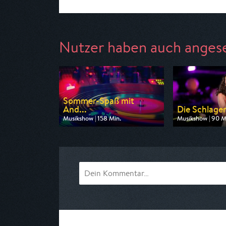
Nutzer haben auch anges
Sommer-Spaß mit
And...
Die Schlager
Musikshow | 158 Min.
Musikshow | 90 M
Ausgestrahlt von MDR
Ausgestrahlt vo
am 08.08.2026, 20:15
am 14.08.2026, 