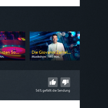
nsten So...
Die Giovanni Zarrel...
in.
Musikshow | 180 Min.
n SR Fernsehen
Ausgestrahlt von ZDF
 22:55
am 29.08.2026, 20:15
56% gefällt die Sendung