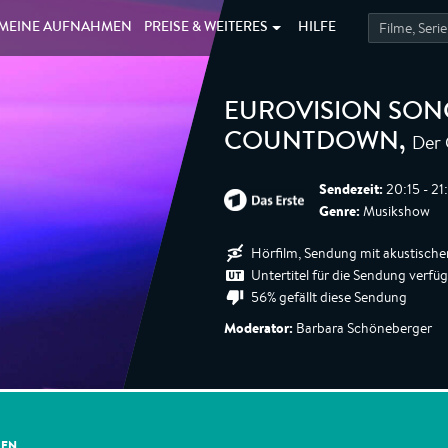
MEINE
AUFNAHMEN
PREISE &
WEITERES
HILFE
EUROVISION SONG
Der
COUNTDOWN
,
Sendezeit:
20:15 - 21
Genre:
Musikshow
Hörfilm, Sendung mit akustische
Untertitel für die Sendung verfü
56% gefällt diese Sendung
Moderator:
Barbara Schöneberger
GEN