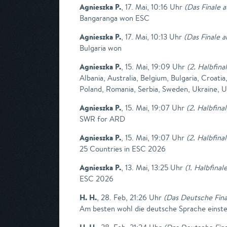
Agnieszka P.
,
17. Mai, 10:16 Uhr
(
Das Finale 
Bangaranga won ESC
Agnieszka P.
,
17. Mai, 10:13 Uhr
(
Das Finale 
Bulgaria won
Agnieszka P.
,
15. Mai, 19:09 Uhr
(
2. Halbfina
Albania, Australia, Belgium, Bulgaria, Croat
Poland, Romania, Serbia, Sweden, Ukraine, 
Agnieszka P.
,
15. Mai, 19:07 Uhr
(
2. Halbfina
SWR for ARD
Agnieszka P.
,
15. Mai, 19:07 Uhr
(
2. Halbfina
25 Countries in ESC 2026
Agnieszka P.
,
13. Mai, 13:25 Uhr
(
1. Halbfinal
ESC 2026
H. H.
,
28. Feb, 21:26 Uhr
(
Das Deutsche Fina
Am besten wohl die deutsche Sprache einste