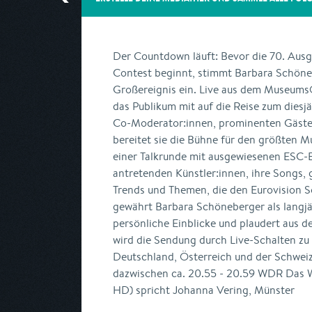
Der Countdown läuft: Bevor die 70. Aus
Contest beginnt, stimmt Barbara Schöne
Großereignis ein. Live aus dem MuseumsQ
das Publikum mit auf die Reise zum dies
Co-Moderator:innen, prominenten Gäste
bereitet sie die Bühne für den größten M
einer Talkrunde mit ausgewiesenen ESC-E
antretenden Künstler:innen, ihre Songs,
Trends und Themen, die den Eurovision 
gewährt Barbara Schöneberger als langj
persönliche Einblicke und plaudert aus 
wird die Sendung durch Live-Schalten zu
Deutschland, Österreich und der Schweiz
dazwischen ca. 20.55 - 20.59 WDR Das Wo
HD) spricht Johanna Vering, Münster