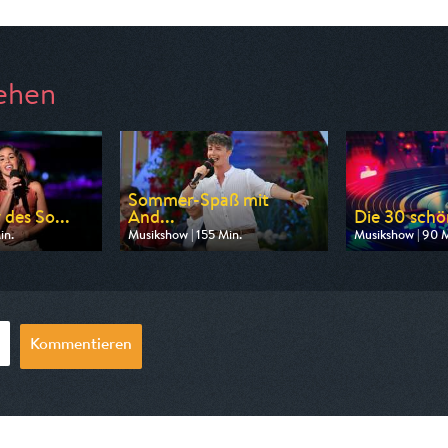
ehen
Sommer-Spaß mit
 des So...
And...
Die 30 schö
in.
Musikshow | 155 Min.
Musikshow | 90 M
n MDR
Ausgestrahlt von SR Fernsehen
Ausgestrahlt vo
20:15
am 08.08.2026, 20:15
am 08.08.2026,
Kommentieren