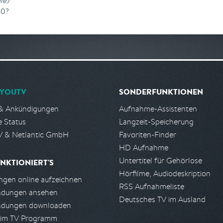
le
)
30?
YOUTV
SONDERFUNKTIONEN
& Ankündigungen
Aufnahme-Assistenten
e Status
Langzeit-Speicherung
 & Netlantic GmbH
Favoriten-Finder
HD Aufnahme
Untertitel für Gehörlose
NKTIONIERT'S
Hörfilme, Audiodeskription
gen online aufzeichnen
RSS Aufnahmeliste
ndungen ansehen
Deutsches TV im Ausland
ndungen downloaden
 im TV Programm