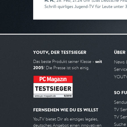
H. H.
,
28. Feb, 21:24 Uhr
(
Das Deutsche Fina
Schrill-quirliges Jugend-TV für Leute unter 
YOUTV, DER TESTSIEGER
ÜBER
seit
Das beste Produkt seiner Klasse -
News 
2005
! Die Presse ist sich einig.
Servic
YOUTV
SO FU
Sendun
TV Se
FERNSEHEN WIE DU ES WILLST
TV Se
YouTV bietet Dir als einziges legales,
Suche
deutsches Angebot einen innovativen