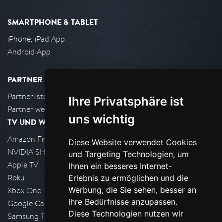
SMARTPHONE & TABLET
iPhone, iPad App
Android App
PARTNER
Partnerliste
Ihre Privatsphäre ist
Partner werden
uns wichtig
TV UND WOHNZIMMER
Amazon FireTV
Diese Website verwendet Cookies
NVIDIA SHIELD, Google TV
und Targeting Technologien, um
Apple TV
Ihnen ein besseres Internet-
Roku
Erlebnis zu ermöglichen und die
Werbung, die Sie sehen, besser an
Xbox One
Ihre Bedürfnisse anzupassen.
Google Cast
Diese Technologien nutzen wir
Samsung TV