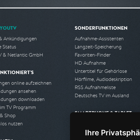
YOUTV
SONDERFUNKTIONEN
& Ankündigungen
Aufnahme-Assistenten
e Status
Langzeit-Speicherung
 & Netlantic GmbH
Favoriten-Finder
HD Aufnahme
Untertitel für Gehörlose
NKTIONIERT'S
Hörfilme, Audiodeskription
gen online aufzeichnen
RSS Aufnahmeliste
ndungen ansehen
Deutsches TV im Ausland
ndungen downloaden
 im TV Programm
SMARTPHONE & TABLET
 & Shop
los nutzen
iPhone, iPad App
Ihre Privatsphä
Android App