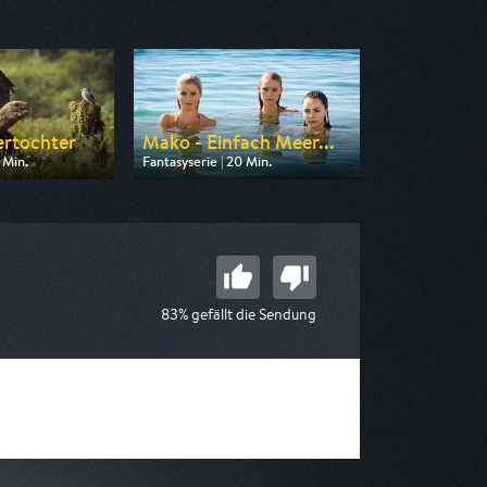
ertochter
Mako - Einfach Meer...
 Min.
Fantasyserie | 20 Min.
on MDR
Ausgestrahlt von ZDF neo
 10:05
am 11.08.2026, 06:55
83% gefällt die Sendung