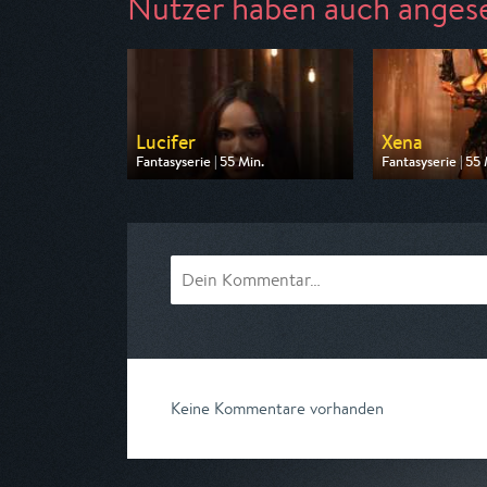
Nutzer haben auch anges
Lucifer
Xena
Fantasyserie | 55 Min.
Fantasyserie | 55 
Ausgestrahlt von Super RTL
Ausgestrahlt von 
am 09.08.2026, 20:15
am 08.08.2026, 
Keine Kommentare vorhanden