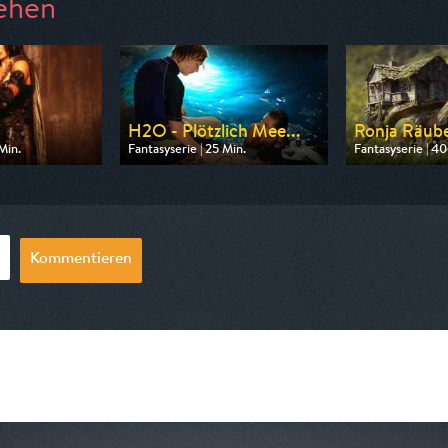
ehen
H2O - Plötzlich Mee...
Ronja Räub
Min.
Fantasyserie | 25 Min.
Fantasyserie | 40
Tele 5
Ausgestrahlt von ZDF neo
Ausgestrahlt v
17:30
am 10.08.2026, 06:35
am 09.08.2026,
Kommentieren