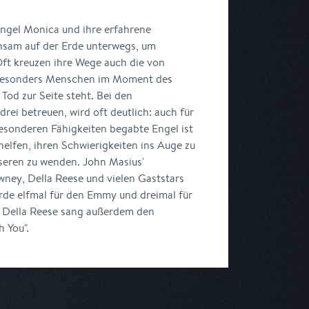
ngel Monica und ihre erfahrene
insam auf der Erde unterwegs, um
ft kreuzen ihre Wege auch die von
 besonders Menschen im Moment des
od zur Seite steht. Bei den
drei betreuen, wird oft deutlich: auch für
esonderen Fähigkeiten begabte Engel ist
helfen, ihren Schwierigkeiten ins Auge zu
seren zu wenden. John Masius'
wney, Della Reese und vielen Gaststars
rde elfmal für den Emmy und dreimal für
 Della Reese sang außerdem den
h You".