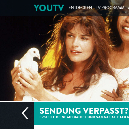
YOUTV
ENTDECKEN
TV PROGRAMM
SENDUNG VERPASST?
ERSTELLE DEINE MEDIATHEK UND SAMMLE ALLE
FOL