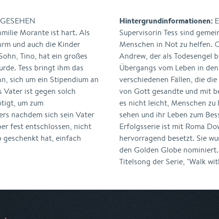
Hintergrundinformationen:
STGESEHEN
E
ie Morante ist hart. Als
Supervisorin Tess sind geme
arm und auch die Kinder
Menschen in Not zu helfen. O
Sohn, Tino, hat ein großes
Andrew, der als Todesengel
urde. Tess bringt ihm das
Übergangs vom Leben in den T
hn, sich um ein Stipendium an
verschiedenen Fällen, die die 
 Vater ist gegen solch
von Gott gesandte und mit b
ötigt, um zum
es nicht leicht, Menschen zu 
rs nachdem sich sein Vater
sehen und ihr Leben zum Bes
er fest entschlossen, nicht
Erfolgsserie ist mit Roma Do
o geschenkt hat, einfach
hervorragend besetzt. Sie wu
den Golden Globe nominiert.
Titelsong der Serie, "Walk wit