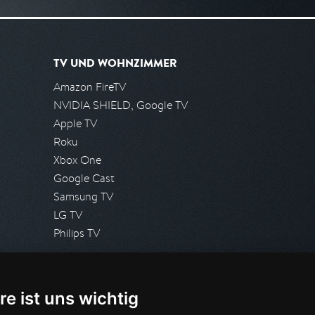
TV UND WOHNZIMMER
Amazon FireTV
NVIDIA SHIELD, Google TV
Apple TV
Roku
Xbox One
Google Cast
Samsung TV
LG TV
Philips TV
PRESSE
re ist uns wichtig
Presseanfrage stellen
Pressespiegel