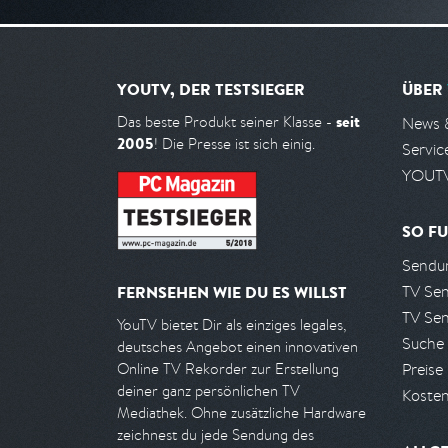
YOUTV, DER TESTSIEGER
ÜBER
seit
Das beste Produkt seiner Klasse -
News 
2005
! Die Presse ist sich einig.
Servic
YOUTV
SO FU
Sendun
TV Se
FERNSEHEN WIE DU ES WILLST
TV Se
YouTV bietet Dir als einziges legales,
Suche
deutsches Angebot einen innovativen
Preise
Online TV Rekorder zur Erstellung
deiner ganz persönlichen TV
Kosten
Mediathek. Ohne zusätzliche Hardware
zeichnest du jede Sendung des