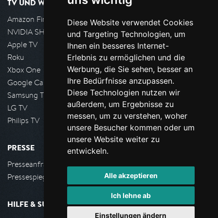
TV UND WOHNZIMMER
Amazon FireTV
Diese Website verwendet Cookies
NVIDIA SHIELD, Google TV
und Targeting Technologien, um
Apple TV
Ihnen ein besseres Internet-
Roku
Erlebnis zu ermöglichen und die
Werbung, die Sie sehen, besser an
Xbox One
Ihre Bedürfnisse anzupassen.
Google Cast
Diese Technologien nutzen wir
Samsung TV
außerdem, um Ergebnisse zu
LG TV
messen, um zu verstehen, woher
Philips TV
unsere Besucher kommen oder um
unsere Website weiter zu
PRESSE
entwickeln.
Presseanfrage stellen
Alle akzeptieren
Pressespiegel
Ich lehne ab
HILFE & SUPPORT
Einstellungen ändern