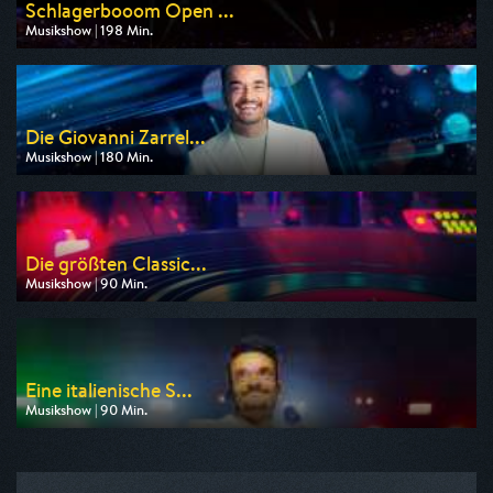
Schlagerbooom Open ...
Musikshow | 198 Min.
Ausgestrahlt von MDR
am 22.08.2026, 20:15
Die Giovanni Zarrel...
Musikshow | 180 Min.
Ausgestrahlt von ZDF
am 29.08.2026, 20:15
Die größten Classic...
Musikshow | 90 Min.
Ausgestrahlt von SR Fernsehen
am 15.08.2026, 23:35
Eine italienische S...
Musikshow | 90 Min.
Ausgestrahlt von ZDF
am 30.08.2026, 01:00