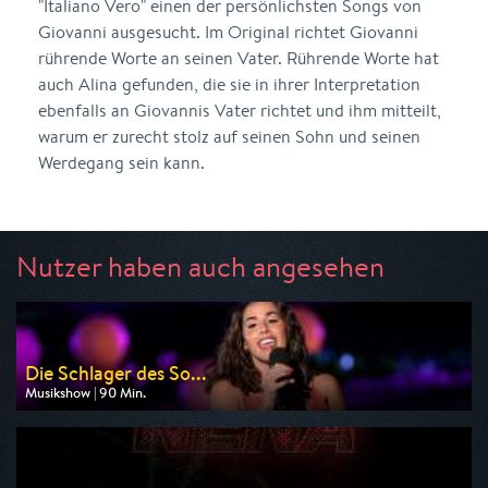
"Italiano Vero" einen der persönlichsten Songs von
Giovanni ausgesucht. Im Original richtet Giovanni
rührende Worte an seinen Vater. Rührende Worte hat
auch Alina gefunden, die sie in ihrer Interpretation
ebenfalls an Giovannis Vater richtet und ihm mitteilt,
warum er zurecht stolz auf seinen Sohn und seinen
Werdegang sein kann.
Nutzer haben auch angesehen
Die Schlager des So...
Musikshow | 90 Min.
Ausgestrahlt von MDR
am 14.08.2026, 20:15