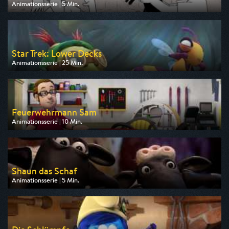
Animationsserie | 5 Min.
Ausgestrahlt von arte
am 11.08.2026, 03:20
Star Trek: Lower Decks
Animationsserie | 25 Min.
Ausgestrahlt von ComedyCentral
am 09.08.2026, 20:05
Feuerwehrmann Sam
Animationsserie | 10 Min.
Ausgestrahlt von KiKA
am 09.08.2026, 18:15
Shaun das Schaf
Animationsserie | 5 Min.
Ausgestrahlt von KiKA
am 10.08.2026, 06:20