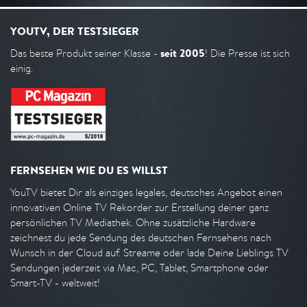
YOUTV, DER TESTSIEGER
seit 2005
Das beste Produkt seiner Klasse -
! Die Presse ist sich
einig.
FERNSEHEN WIE DU ES WILLST
YouTV bietet Dir als einziges legales, deutsches Angebot einen
innovativen Online TV Rekorder zur Erstellung deiner ganz
persönlichen TV Mediathek. Ohne zusätzliche Hardware
zeichnest du jede Sendung des deutschen Fernsehens nach
Wunsch in der Cloud auf. Streame oder lade Deine Lieblings TV
Sendungen jederzeit via Mac, PC, Tablet, Smartphone oder
Smart-TV - weltweit!