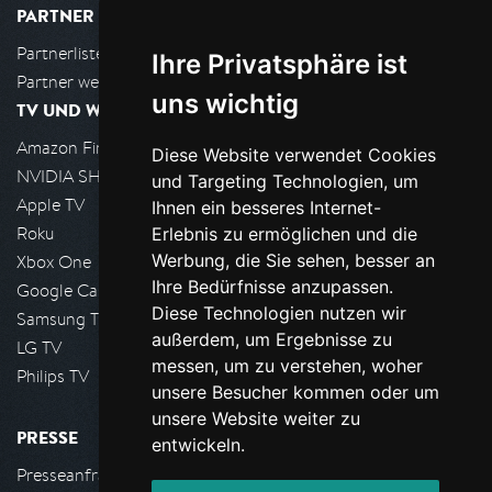
PARTNER
Partnerliste
Ihre Privatsphäre ist
Partner werden
uns wichtig
TV UND WOHNZIMMER
Amazon FireTV
Diese Website verwendet Cookies
NVIDIA SHIELD, Google TV
und Targeting Technologien, um
Apple TV
Ihnen ein besseres Internet-
Roku
Erlebnis zu ermöglichen und die
Werbung, die Sie sehen, besser an
Xbox One
Ihre Bedürfnisse anzupassen.
Google Cast
Diese Technologien nutzen wir
Samsung TV
außerdem, um Ergebnisse zu
LG TV
messen, um zu verstehen, woher
Philips TV
unsere Besucher kommen oder um
unsere Website weiter zu
PRESSE
entwickeln.
Presseanfrage stellen