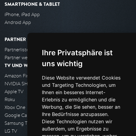
SMARTPHONE & TABLET
iPhone, iPad App
Android App
PARTNER
Partnerliste
Ihre Privatsphäre ist
Partner werden
uns wichtig
TV UND WOHNZIMMER
Amazon FireTV
Diese Website verwendet Cookies
NVIDIA SHIELD, Google TV
und Targeting Technologien, um
Apple TV
Ihnen ein besseres Internet-
Roku
Erlebnis zu ermöglichen und die
Werbung, die Sie sehen, besser an
Xbox One
Ihre Bedürfnisse anzupassen.
Google Cast
Diese Technologien nutzen wir
Samsung TV
außerdem, um Ergebnisse zu
LG TV