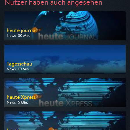
Nutzer haben auch angesehen
heute journal
News | 30 Min.
Ausgestrahlt von ZDF
am 10.08.2026, 21:45
Tagesschau
News | 10 Min.
Ausgestrahlt von ARD
am 10.08.2026, 15:00
heute Xpress
News | 5 Min.
Ausgestrahlt von ZDF
am 10.08.2026, 15:00